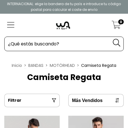
INTERNACIONAL: elige la bandera de tu país e introduce tu código
postal para calcular el coste de envío
0
Inicio
>
BANDAS
>
MOTÖRHEAD
>
Camiseta Regata
Camiseta Regata
Filtrar