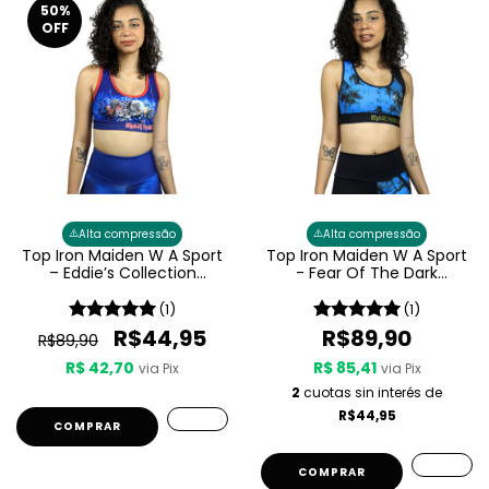
50
%
OFF
⚠️
⚠️
Alta compressão
Alta compressão
Top Iron Maiden W A Sport
Top Iron Maiden W A Sport
– Eddie’s Collection
- Fear Of The Dark
Feminino
Feminino
(1)
(1)
R$44,95
R$89,90
R$89,90
R$ 42,70
R$ 85,41
via Pix
via Pix
2
cuotas sin interés de
R$44,95
COMPRAR
COMPRAR