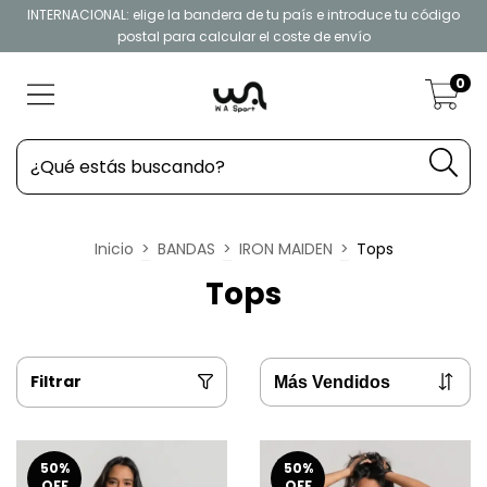
INTERNACIONAL: elige la bandera de tu país e introduce tu código
postal para calcular el coste de envío
0
Inicio
>
BANDAS
>
IRON MAIDEN
>
Tops
Tops
Filtrar
50
%
50
%
OFF
OFF