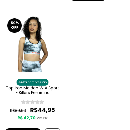
50
%
OFF
⚠️
Alta compressão
Top Iron Maiden W A Sport
- Killers Feminino
R$44,95
R$89,90
R$ 42,70
via Pix