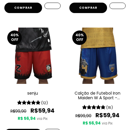
COMPRAR
COMPRAR
40
%
40
%
OFF
OFF
senju
Calção de Futebol Iron
Maiden W A Sport -
Powerslave
(12)
(16)
R$59,94
R$99,90
R$59,94
R$99,90
R$ 56,94
via Pix
R$ 56,94
via Pix