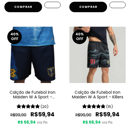
COMPRAR
COMPRAR
40
%
40
%
OFF
OFF
Calção de Futebol Iron
Calção de Futebol Iron
Maiden W A Sport -
Maiden W A Sport - Killers
Seventh Son Of A Seventh
Son
(20)
(15)
R$59,94
R$59,94
R$99,90
R$99,90
R$ 56,94
R$ 56,94
via Pix
via Pix