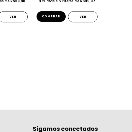
rés de
R$39,98
3
cuotas sin interés de
R$39,97
COMPRAR
VER
VER
Sigamos conectados