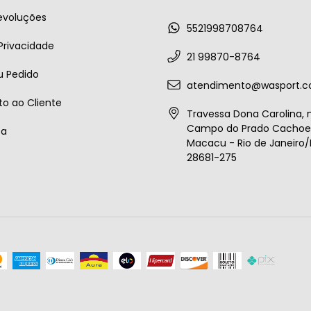
evoluções
5521998708764
 Privacidade
21 99870-8764
u Pedido
atendimento@wasport.c
o ao Cliente
Travessa Dona Carolina, n
Campo do Prado Cachoei
ta
Macacu - Rio de Janeiro/B
28681-275