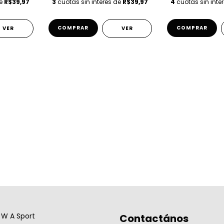
de
R$39,97
3
cuotas sin interés de
R$39,97
4
cuotas sin inte
COMPRAR
COMPRAR
VER
VER
W A Sport
Contactános