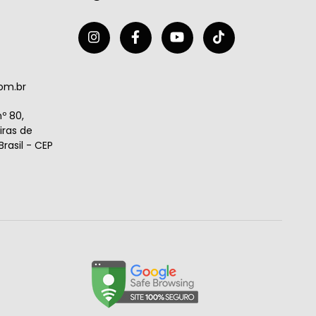
om.br
º 80,
ras de
rasil - CEP