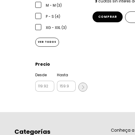
3
cuotas sin interés 
M - M (3)
P - S (4)
COMPRAR
XG - XXL (3)
VER TODOS
Precio
Desde
Hasta
Conheça a 
Categorías