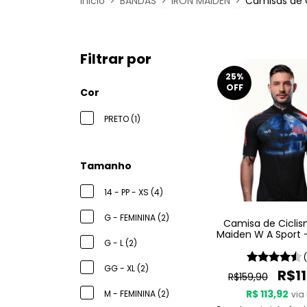
Inicio
>
BANDAS
>
IRON MAIDEN
>
Camisas de 
Filtrar por
25
%
OFF
Cor
PRETO (1)
Tamanho
14 - PP - XS (4)
G - FEMININA (2)
Camisa de Ciclis
Maiden W A Sport 
G - L (2)
England
GG - XL (2)
R$11
R$159,90
R$ 113,92
M - FEMININA (2)
via 