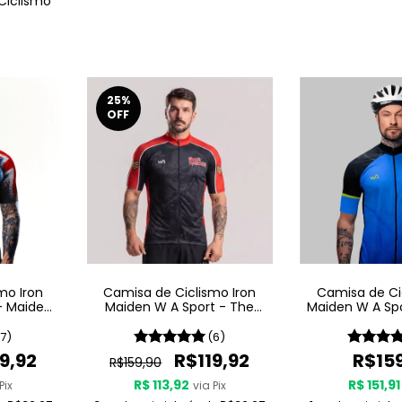
Ciclismo
25
%
OFF
mo Iron
Camisa de Ciclismo Iron
Camisa de Ci
- Maiden
Maiden W A Sport - The
Maiden W A Spo
Trooper
The D
(7)
(6)
9,92
R$119,92
R$15
R$159,90
R$ 113,92
R$ 151,91
Pix
via Pix