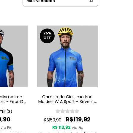
25
%
OFF
clismo Iron
Camisa de Ciclismo Iron
rt - Fear Of
Maiden W A Sport - Seventh
ark
Son Of A Seventh Son
(3)
9,90
R$119,92
R$159,90
R$ 113,92
via Pix
via Pix