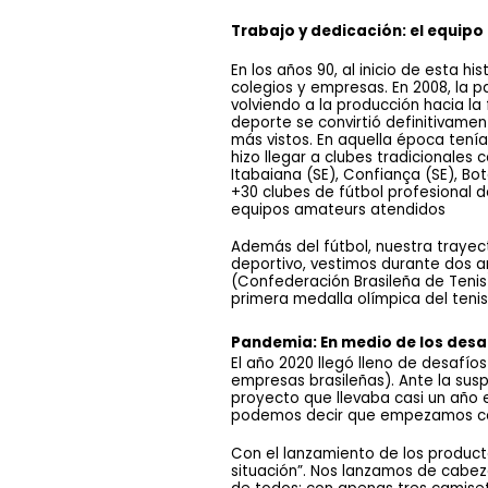
Trabajo y dedicación: el equipo
En los años 90, al inicio de esta 
colegios y empresas. En 2008, la p
volviendo a la producción hacia la
deporte se convirtió definitivamen
más vistos. En aquella época tení
hizo llegar a clubes tradicionales
Itabaiana (SE), Confiança (SE), Bo
+30 clubes de fútbol profesional d
equipos amateurs atendidos 
Además del fútbol, ​​nuestra trayec
deportivo, vestimos durante dos añ
(Confederación Brasileña de Tenis
primera medalla olímpica del tenis
Pandemia: En medio de los desaf
El año 2020 llegó lleno de desafío
empresas brasileñas). Ante la sus
proyecto que llevaba casi un año e
podemos decir que empezamos co
Con el lanzamiento de los producto
situación”. Nos lanzamos de cabez