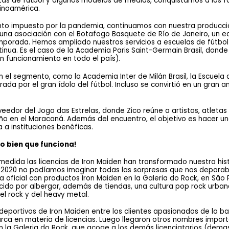
as de fútbol y algunos modelos de medias, conquistamos a los fa
tinoamérica.
iento impuesto por la pandemia, continuamos con nuestra producció
na asociación con el Botafogo Basquete de Río de Janeiro, un eq
porada. Hemos ampliado nuestros servicios a escuelas de fútbol 
ua. Es el caso de la Academia Paris Saint-Germain Brasil, donde t
n funcionamiento en todo el país). 
el segmento, como la Academia Inter de Milán Brasil, la Escuela d
erada por el gran ídolo del fútbol. Incluso se convirtió en un gran
edor del Jogo das Estrelas, donde Zico reúne a artistas, atletas 
año en el Maracaná. Además del encuentro, el objetivo es hacer un
 a instituciones benéficas.
o bien que funciona! 
ida las licencias de Iron Maiden han transformado nuestra histor
e 2020 no podíamos imaginar todas las sorpresas que nos deparaba
oficial con productos Iron Maiden en la Galeria do Rock, en São Pa
cido por albergar, además de tiendas, una cultura pop rock urbana
el rock y del heavy metal.
deportivos de Iron Maiden entre los clientes apasionados de la ba
ca en materia de licencias. Luego llegaron otros nombres importa
n la Galeria do Rock, que acoge a los demás licenciatarios (dema