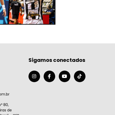
Sigamos conectados
om.br
º 80,
ras de