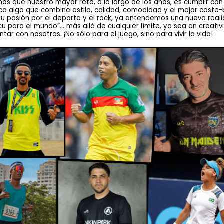
os que nuestro mayor reto, a lo largo de los años, es cumplir con
a algo que combine estilo, calidad, comodidad y el mejor coste-
 tu pasión por el deporte y el rock, ya entendemos una nueva rea
ara el mundo”… más allá de cualquier límite, ya sea en creativida
r con nosotros. ¡No sólo para el juego, sino para vivir la vida!