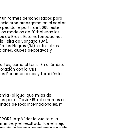
 y uniformes personalizados para 
cidieron arriesgarse en el sector, 
pedido. A partir de 2005, este 
los modelos de fútbol eran los 
 de Brasil. Esta notoriedad nos 
e Feira de Santana (BA), 
olas Negras (RJ), entre otros. 
iones, clubes deportivos y 
rtes, como el tenis. En el ámbito 
oración con la CBT 
gos Panamericanos y también la 
emia (al igual que miles de
tas por el Covid-19, retomamos un
ndas de rock internacionales. ¡Y
ORT logró “dar la vuelta a la 
nte, y el resultado fue el mejor 