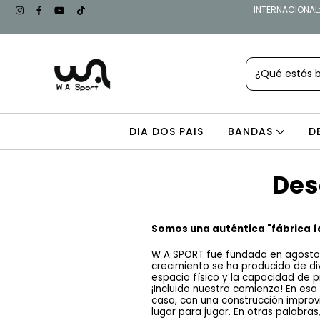
INTERNACIONAL: 
DIA DOS PAIS
BANDAS
D
Des
Somos una auténtica "fábrica f
W A SPORT fue fundada en agosto de
crecimiento se ha producido de di
espacio físico y la capacidad de p
¡Incluido nuestro comienzo! En es
casa, con una construcción improvis
lugar para jugar. En otras palabra