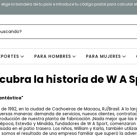
elige la bandera de tu país e introduce tu código postal para calcular e
EPORTES
PARA HOMBRES
PARA MUJERES
cubra la historia de W A S
antástica"
 1992, en la ciudad de Cachoeiras de Macacu, RJ/Brasil. A lo larg
versas maneras: demanda de servicios, nuevos clientes, contrata
roducción de nuestra planta de fabricación. ¡Nada mejor que las i
a época, Estevão y Minalda, fundadores de W A Sport, comenzaron a
ada en el patio trasero. Los niños, William y Karla, también utiliz
s, somos el resultado de una empresa familiar que superó la advers