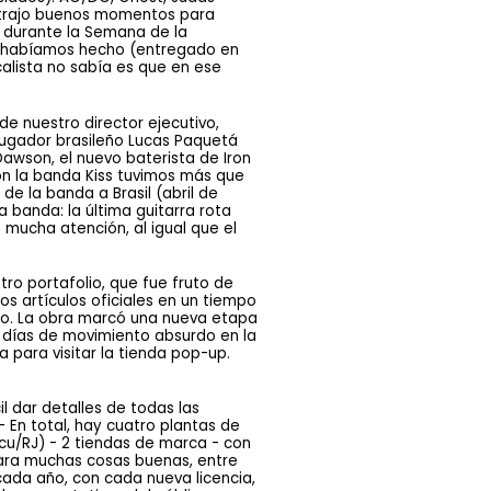
s trajo buenos momentos para 
 durante la Semana de la 
le habíamos hecho (entregado en 
alista no sabía es que en ese 
de nuestro director ejecutivo,
 jugador brasileño Lucas Paquetá
awson, el nuevo baterista de Iron
on la banda Kiss tuvimos más que
de la banda a Brasil (abril de
 banda: la última guitarra rota
e mucha atención, al igual que el
o portafolio, que fue fruto de 
s artículos oficiales en un tiempo 
o. La obra marcó una nueva etapa 
e días de movimiento absurdo en la 
 para visitar la tienda pop-up.
l dar detalles de todas las
 En total, hay cuatro plantas de
cu/RJ) - 2 tiendas de marca - con
para muchas cosas buenas, entre
cada año, con cada nueva licencia,