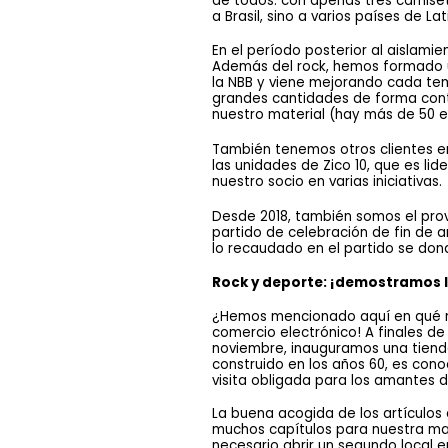
de todos: con apenas tres camiset
a Brasil, sino a varios países de La
En el período posterior al aislam
Además del rock, hemos formado u
la NBB y viene mejorando cada tem
grandes cantidades de forma contin
nuestro material (hay más de 50 e
También tenemos otros clientes en 
las unidades de Zico 10, que es lid
nuestro socio en varias iniciativas.
Desde 2018, también somos el prove
partido de celebración de fin de 
lo recaudado en el partido se dona
Rock y deporte: ¡demostramos l
¿Hemos mencionado aquí en qué med
comercio electrónico! A finales d
noviembre, inauguramos una tienda 
construido en los años 60, es cono
visita obligada para los amantes d
La buena acogida de los artículos 
muchos capítulos para nuestra mar
necesario abrir un segundo local e