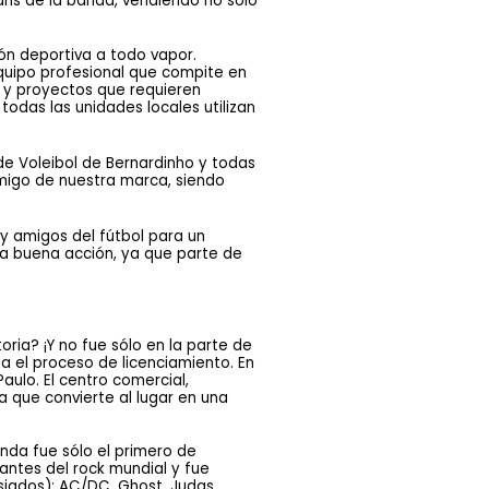
ns de la banda, vendiendo no sólo 
n deportiva a todo vapor. 
uipo profesional que compite en 
y proyectos que requieren 
odas las unidades locales utilizan 
e Voleibol de Bernardinho y todas 
 amigo de nuestra marca, siendo 
y amigos del fútbol para un 
a buena acción, ya que parte de 
ia? ¡Y no fue sólo en la parte de 
 el proceso de licenciamiento. En 
ulo. El centro comercial, 
 que convierte al lugar en una 
nda fue sólo el primero de 
ntes del rock mundial y fue 
siados): AC/DC, Ghost, Judas 