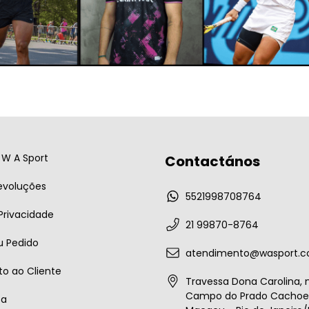
W A Sport
Contactános
evoluções
5521998708764
 Privacidade
21 99870-8764
u Pedido
atendimento@wasport.c
o ao Cliente
Travessa Dona Carolina, n
Campo do Prado Cachoei
ta