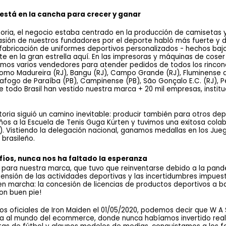
 está en la cancha para crecer y ganar
historia, el negocio estaba centrado en la producción de camisetas
asión de nuestros fundadores por el deporte habló más fuerte y de
 fabricación de uniformes deportivos personalizados - hechos bajo 
te en la gran estrella aquí. En las impresoras y máquinas de coser 
amos varios vendedores para atender pedidos de todos los rincones
 como Madureira (RJ), Bangu (RJ), Campo Grande (RJ), Fluminense d
tafogo de Paraíba (PB), Campinense (PB), São Gonçalo E.C. (RJ), Pér
e todo Brasil han vestido nuestra marca + 20 mil empresas, instituc
toria siguió un camino inevitable: producir también para otros depo
os a la Escuela de Tenis Guga Kürten y tuvimos una exitosa colab
). Vistiendo la delegación nacional, ganamos medallas en los Jue
 brasileño.
íos, nunca nos ha faltado la esperanza 
s para nuestra marca, que tuvo que reinventarse debido a la pand
pensión de las actividades deportivas y las incertidumbres impues
n marcha: la concesión de licencias de productos deportivos a ba
n buen pie!
s oficiales de Iron Maiden el 01/05/2020, podemos decir que W A SP
a al mundo del ecommerce, donde nunca habíamos invertido realme