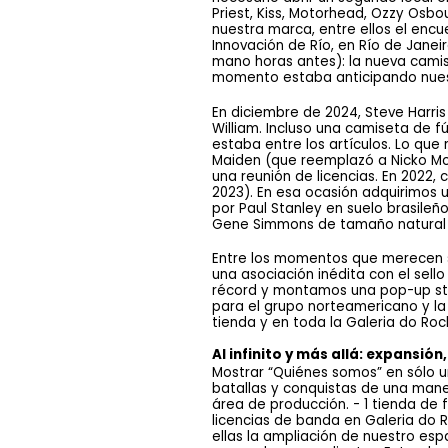
Priest, Kiss, Motorhead, Ozzy Osbo
nuestra marca, entre ellos el enc
Innovación de Río, en Río de Janei
mano horas antes): la nueva camise
momento estaba anticipando nues
En diciembre de 2024, Steve Harris 
William. Incluso una camiseta de f
estaba entre los artículos. Lo qu
Maiden (que reemplazó a Nicko McB
una reunión de licencias. En 2022, 
2023). En esa ocasión adquirimos u
por Paul Stanley en suelo brasileño
Gene Simmons de tamaño natural e
Entre los momentos que merecen se
una asociación inédita con el sello
récord y montamos una pop-up sto
para el grupo norteamericano y la 
tienda y en toda la Galeria do Roc
Al infinito y más allá: expansió
Mostrar “Quiénes somos” en sólo un
batallas y conquistas de una mane
área de producción. - 1 tienda de
licencias de banda en Galeria do 
ellas la ampliación de nuestro es