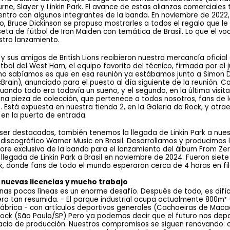
urne, Slayer y Linkin Park. El avance de estas alianzas comerciale
uentro con algunos integrantes de la banda. En noviembre de 2022,
ro, Bruce Dickinson se propuso mostrarles a todos el regalo que 
ta de fútbol de Iron Maiden con temática de Brasil. Lo que el voc
tro lanzamiento.
y sus amigos de British Lions recibieron nuestra mercancía oficial 
útbol del West Ham, el equipo favorito del técnico, firmada por el
e no sabíamos es que en esa reunión ya estábamos junto a Simon D
rain), anunciado para el puesto al día siguiente de la reunión. C
cuando todo era todavía un sueño, y el segundo, en la última visita 
na pieza de colección, que pertenece a todos nosotros, fans de la
. Está expuesta en nuestra tienda 2, en la Galeria do Rock, y atra
n la puerta de entrada.
r destacados, también tenemos la llegada de Linkin Park a nuestr
 discográfico Warner Music en Brasil. Desarrollamos y producimos lo
re exclusiva de la banda para el lanzamiento del álbum From Zer
llegada de Linkin Park a Brasil en noviembre de 2024. Fueron siet
k, donde fans de todo el mundo esperaron cerca de 4 horas en fila
n, nuevas licencias y mucho trabajo 
as pocas líneas es un enorme desafío. Después de todo, es difíci
ra tan resumida. - El parque industrial ocupa actualmente 800m² -
 fábrica - con artículos deportivos generales (Cachoeiras de Maca
Rock (São Paulo/SP) Pero ya podemos decir que el futuro nos de
pacio de producción. Nuestros compromisos se siguen renovando: 