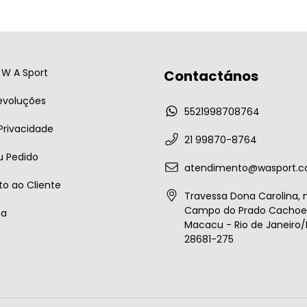
W A Sport
Contactános
evoluções
5521998708764
 Privacidade
21 99870-8764
u Pedido
atendimento@wasport.c
o ao Cliente
Travessa Dona Carolina, n
Campo do Prado Cachoei
ta
Macacu - Rio de Janeiro/B
28681-275