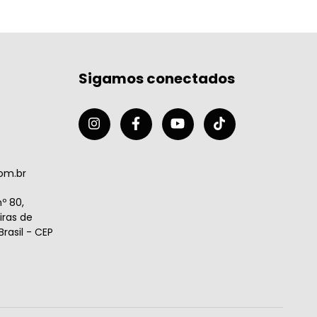
Sigamos conectados
om.br
º 80,
ras de
rasil - CEP