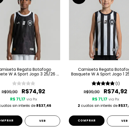
amiseta Regata Botafogo
Camiseta Regata Botafo
ete W A Sport Jogo 3 25/26 -
Basquete W A Sport Jogo 1 2
Preta
Listrada
(1)
R$74,92
R$74,92
R$99,90
R$99,90
R$ 71,17
R$ 71,17
via Pix
via Pix
uotas sin interés de
R$37,46
2
cuotas sin interés de
R$37
OMPRAR
COMPRAR
VER
VER