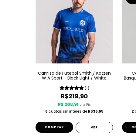
Camisa de Futebol Smith / Kotzen
C
W A Sport - Black Light / White
Basqu
Noise - Azul
(1)
R$219,90
R$ 208,91
via Pix
6
cuotas sin interés de
R$36,65
2
c
COMPRAR
C
VER