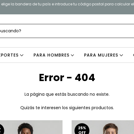
elige la bandera de tu país e introduce tu código postal para calcular e
EPORTES
PARA HOMBRES
PARA MUJERES
Error - 404
La página que estás buscando no existe.
Quizás te interesen los siguientes productos.
%
25
%
F
OFF