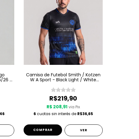
go
Camisa de Futebol Smith / Kotzen
5/26 -
W A Sport - Black Light / White
Noise - Preta
R$219,90
R$ 208,91
via Pix
,46
6
cuotas sin interés de
R$36,65
COMPRAR
VER