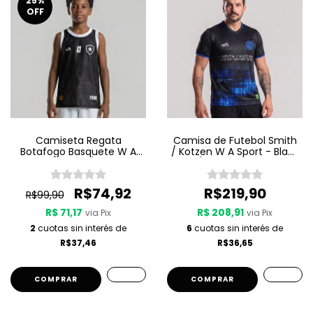
25
%
OFF
Camiseta Regata
Camisa de Futebol Smith
Botafogo Basquete W A
/ Kotzen W A Sport - Black
Sport Jogo 3 25/26 - Preta
Light / White Noise - Preta
R$74,92
R$219,90
R$99,90
R$ 71,17
R$ 208,91
via Pix
via Pix
2
cuotas sin interés de
6
cuotas sin interés de
R$37,46
R$36,65
COMPRAR
COMPRAR