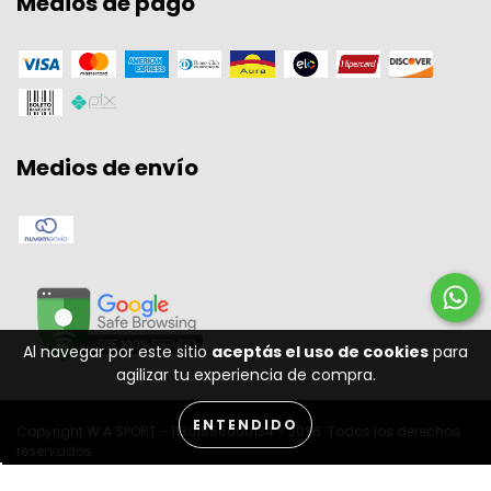
Medios de pago
Medios de envío
Al navegar por este sitio
aceptás el uso de cookies
para
agilizar tu experiencia de compra.
ENTENDIDO
Copyright W A SPORT - 11301556000134 - 2026. Todos los derechos
reservados.
Desenvolvido por: