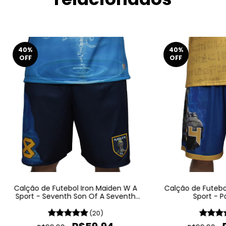
40
%
40
%
OFF
OFF
Calção de Futebol Iron Maiden W A
Calção de Futebo
Sport - Seventh Son Of A Seventh
Sport - P
Son
(20)