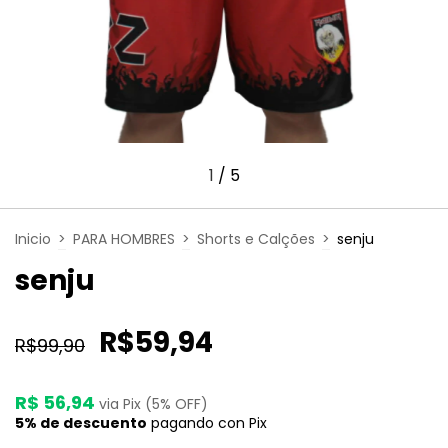
1
/
5
Inicio
>
PARA HOMBRES
>
Shorts e Calções
>
senju
senju
R$59,94
R$99,90
R$ 56,94
via Pix (5% OFF)
5% de descuento
pagando con Pix