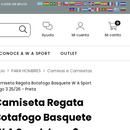
l coste de envío
0
Ayuda
Mi cuenta
Mi carrito
CONOCE A W A SPORT
OUTLET
cio
>
PARA HOMBRES
>
Camisas e Camisetas
miseta Regata Botafogo Basquete W A Sport
go 3 25/26 - Preta
Camiseta Regata
Botafogo Basquete