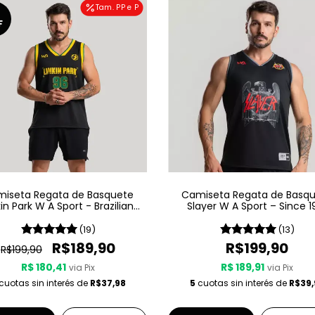
Tam. PP e P
F
iseta Regata de Basquete
Camiseta Regata de Basq
kin Park W A Sport - Brazilian
Slayer W A Sport – Since 1
Edition
(19)
(13)
R$189,90
R$199,90
R$199,90
R$ 180,41
R$ 189,91
via Pix
via Pix
cuotas sin interés de
R$37,98
5
cuotas sin interés de
R$39,