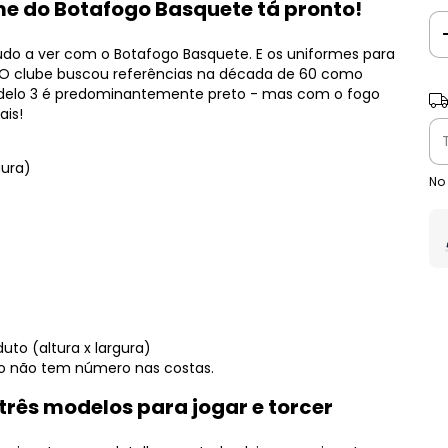
rme do Botafogo Basquete tá pronto!
do a ver com o Botafogo Basquete. E os uniformes para
O clube buscou referências na década de 60 como
modelo 3 é predominantemente preto - mas com o fogo
Ent
ais!
gura)
No
to (altura x largura)
do não tem número nas costas.
três modelos para jogar e torcer