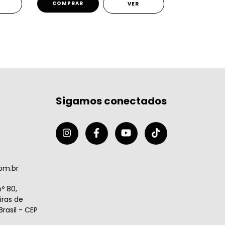
COMPRAR
COMPRA
VER
Sigamos conectados
om.br
º 80,
ras de
rasil - CEP