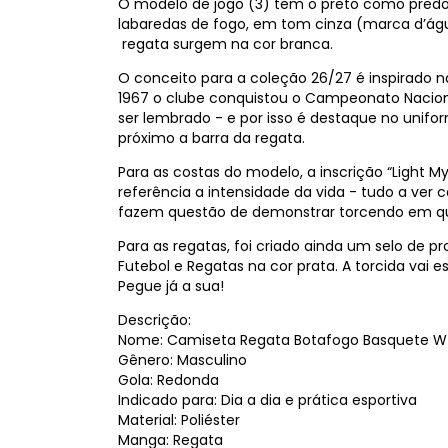
O modelo de jogo (3) tem o preto como predom
labaredas de fogo, em tom cinza (marca d’água
regata surgem na cor branca.
O conceito para a coleção 26/27 é inspirado n
1967 o clube conquistou o Campeonato Naciona
ser lembrado - e por isso é destaque no unif
próximo a barra da regata.
Para as costas do modelo, a inscrição “Light My
referência a intensidade da vida - tudo a ver
fazem questão de demonstrar torcendo em q
Para as regatas, foi criado ainda um selo de p
Futebol e Regatas na cor prata. A torcida vai
Pegue já a sua!
Descrição:
Nome: Camiseta Regata Botafogo Basquete W A
Gênero: Masculino
Gola: Redonda
Indicado para: Dia a dia e prática esportiva
Material: Poliéster
Manga: Regata