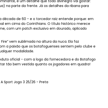
inante, e um detalhe que todo alvinegro vai gostar:
) na parte da frente. Já os detalhes da ribana para
a década de 60 - e o torcedor raiz entende porque: em
l em cima do Corinthians. O título histórico merece
orme, com um patch exclusivo em dourado, aplicado
 Fire” vem sublimada na altura da nuca. Ela faz
 com a paixão que os botafoguenses sentem pelo clube e
ualquer modalidade.
roduto oficial - com a logo da fornecedora e do Botafogo
 estar tão bem vestida quanto os jogadores em quadra!
 Sport Jogo 3 25/26 - Preta