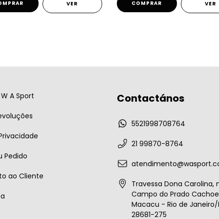
OMPRAR
COMPRAR
VER
VER
W A Sport
Contactános
evoluções
5521998708764
 Privacidade
21 99870-8764
u Pedido
atendimento@wasport.c
o ao Cliente
Travessa Dona Carolina, n
Campo do Prado Cachoei
ta
Macacu - Rio de Janeiro/B
28681-275