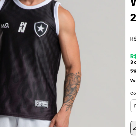
W
2
R
R$
3
c
5%
Ve
Co