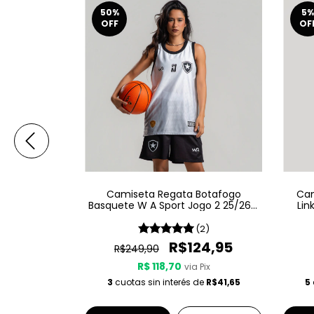
50
%
5
%
OFF
OF
Botafogo
Camiseta Regata Botafogo
Cam
go 1 25/26 -
Basquete W A Sport Jogo 2 25/26 -
Lin
Branca
(8)
(2)
24,95
R$124,95
R$249,90
R$ 118,70
 Pix
via Pix
de
R$41,65
3
cuotas sin interés de
R$41,65
5