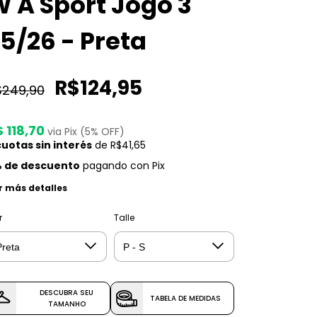
 A Sport Jogo 3
5/26 - Preta
R$124,95
$249,90
 118,70
via Pix (5% OFF)
uotas sin interés
de
R$41,65
 de descuento
pagando con Pix
r más detalles
r
Talle
DESCUBRA SEU
TABELA DE MEDIDAS
TAMANHO