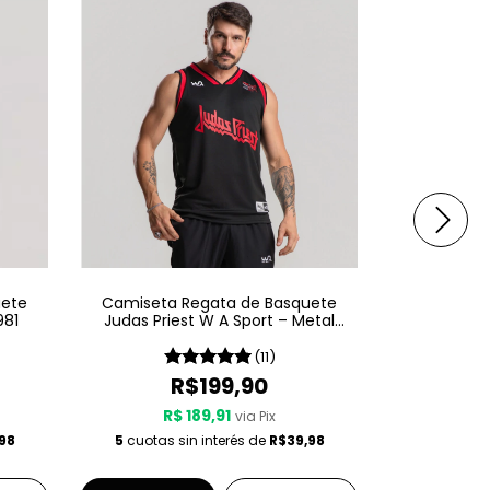
uete
Camiseta Regata de Basquete
Camiseta 
981
Judas Priest W A Sport – Metal
Ozzy Osbou
Gods
(11)
R$199,90
R$ 189,91
R$
via Pix
98
5
cuotas sin interés de
R$39,98
5
cuotas s