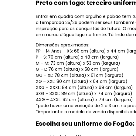
Preto com fogo: terceiro unifo
Entrar em quadra com orgulho e paixão tem tu
a temporada 25/26 podem ser seus também! 
inspiração para as conquistas do futuro. O 
em marca d’água logo na frente. Tá lindo dem
Dimensões aproximadas:
PP – 14 Anos – XS: 68 cm (altura) x 44 cm (lar
P – S: 70 cm (altura) x 48 cm (largura)
M – M: 73 cm (altura) x 53 cm (largura)
G – L: 76 cm (altura) x 58 cm (largura)
GG – XL: 78 cm (altura) x 61 cm (largura)
XG – XXL: 80 cm (altura) x 64 cm (largura)
XXG – XXXL: 84 cm (altura) x 69 cm (largura)
3XG – 3XXL: 89 cm (altura) x 74 cm (largura)
4XG – 4XXL: 92 cm (altura) x 79 cm (largura)
*pode haver uma variação de 2 a 3 cm no produ
*importante: o modelo de venda disponibiliza
Escolha seu uniforme do Fogão: 