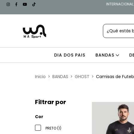
INTERNACIONAL: 
DIA DOS PAIS
BANDAS
D
Inicio
>
BANDAS
>
GHOST
>
Camisas de Fute
Filtrar por
Cor
PRETO (1)