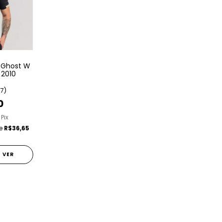
 Ghost W
 2010
(7)
0
 Pix
de
R$36,65
VER