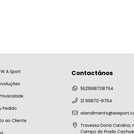
W A Sport
Contactános
evoluções
5521998708764
 Privacidade
21 99870-8764
u Pedido
atendimento@wasport.c
o ao Cliente
Travessa Dona Carolina, n
Campo do Prado Cachoei
ta