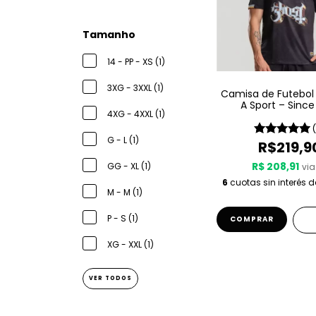
Tamanho
14 - PP - XS (1)
3XG - 3XXL (1)
Camisa de Futebol
A Sport – Since
4XG - 4XXL (1)
G - L (1)
R$219,9
R$ 208,91
GG - XL (1)
via
6
cuotas sin interés 
M - M (1)
P - S (1)
COMPRAR
XG - XXL (1)
VER TODOS