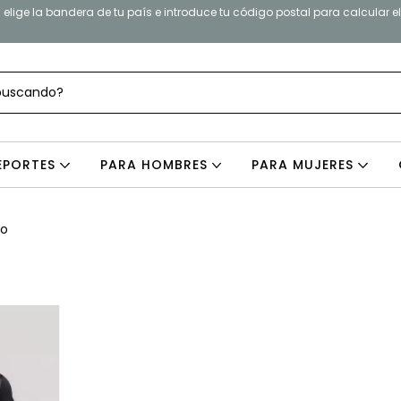
elige la bandera de tu país e introduce tu código postal para calcular e
EPORTES
PARA HOMBRES
PARA MUJERES
bo