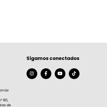
Sigamos conectados
om.br
º 80,
ras de