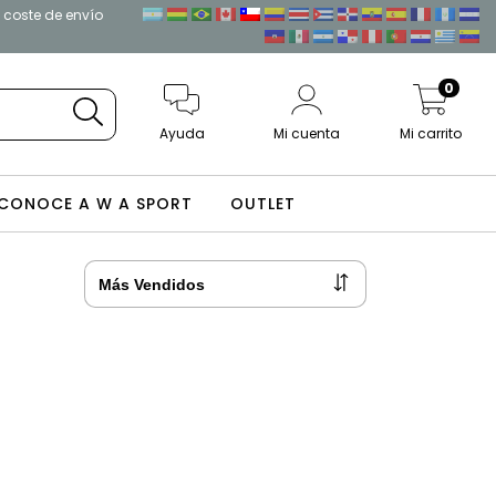
l coste de envío
0
Ayuda
Mi cuenta
Mi carrito
CONOCE A W A SPORT
OUTLET