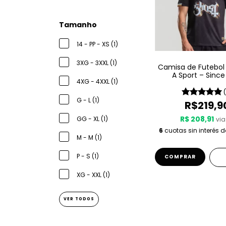
Tamanho
14 - PP - XS (1)
3XG - 3XXL (1)
Camisa de Futebol
A Sport – Since
4XG - 4XXL (1)
G - L (1)
R$219,9
R$ 208,91
GG - XL (1)
via
6
cuotas sin interés 
M - M (1)
P - S (1)
COMPRAR
XG - XXL (1)
VER TODOS