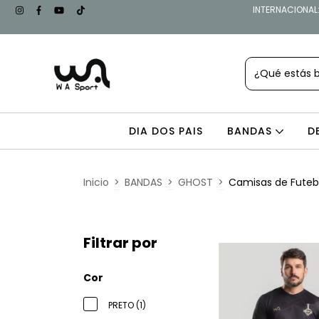
INTERNACIONAL: 
DIA DOS PAIS
BANDAS
D
Inicio
>
BANDAS
>
GHOST
>
Camisas de Fute
Filtrar por
Cor
PRETO (1)