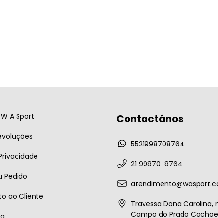
W A Sport
Contactános
evoluções
5521998708764
 Privacidade
21 99870-8764
u Pedido
atendimento@wasport.c
o ao Cliente
Travessa Dona Carolina, n
Campo do Prado Cachoei
ta