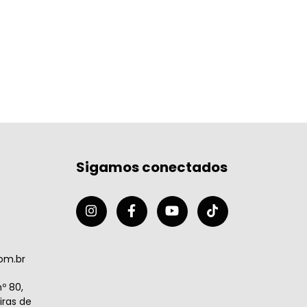
Sigamos conectados
om.br
º 80,
ras de