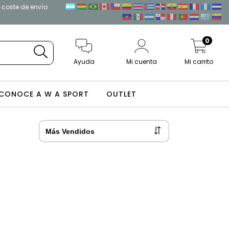
l coste de envío
0
Ayuda
Mi cuenta
Mi carrito
CONOCE A W A SPORT
OUTLET