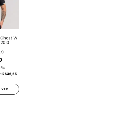
 Ghost W
 2010
(7)
0
 Pix
de
R$36,65
VER