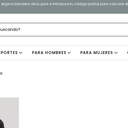
elige la bandera de tu país e introduce tu código postal para calcular e
EPORTES
PARA HOMBRES
PARA MUJERES
bo