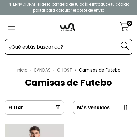
INTERNACIONAL: elige la bandera de tu país e introduce tu código
postal para calcular el coste de envío
0
Inicio
>
BANDAS
>
GHOST
>
Camisas de Futebo
Camisas de Futebo
Filtrar