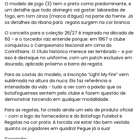
O modelo de jogo (3) tem o preto como predominante, e
um detalhe que todo alvinegro vai gostar: labaredas de
fogo, em tom cinza (marca d’água) na parte da frente. Já
os detalhes da ribana para regata surgem na cor branca.
O conceito para a coleção 26/27 é inspirado na década de
60 - e o torcedor raiz entende porque: em 1967 o clube
conquistou o Campeonato Nacional em cima do
Corinthians. O título histórico merece ser lembrado - e por
isso é destaque no uniforme, com um patch exclusivo em
dourado, aplicado próximo a barra da regata.
Para as costas do modelo, a inscrição “Light My Fire” vem
sublimada na altura da nuca. Ela faz referência a
intensidade da vida - tudo a ver com a paixão que os
botafoguenses sentem pelo clube e fazem questão de
demonstrar torcendo em qualquer modalidade.
Para as regatas, foi criado ainda um selo de produto oficial
- com a logo da fornecedora e do Botafogo Futebol e
Regatas na cor prata. A torcida vai estar tão bem vestida
quanto os jogadores em quadra! Pegue já a sua!
Descrição: