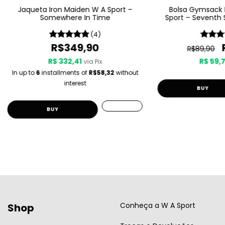
Jaqueta Iron Maiden W A Sport –
Bolsa Gymsack 
Somewhere In Time
Sport – Seventh 
S
(4)
R$349,90
R$89,90
R$ 332,41
R$ 59,
via Pix
In up to
6
installments of
R$58,32
without
interest
BUY
Conheça a W A Sport
Shop