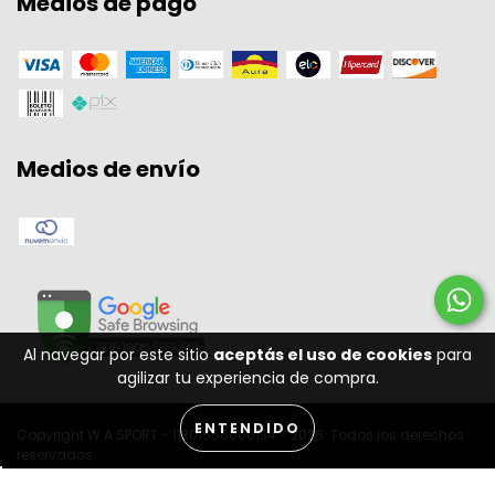
Medios de pago
Medios de envío
Al navegar por este sitio
aceptás el uso de cookies
para
agilizar tu experiencia de compra.
ENTENDIDO
Copyright W A SPORT - 11301556000134 - 2026. Todos los derechos
reservados.
Desenvolvido por: