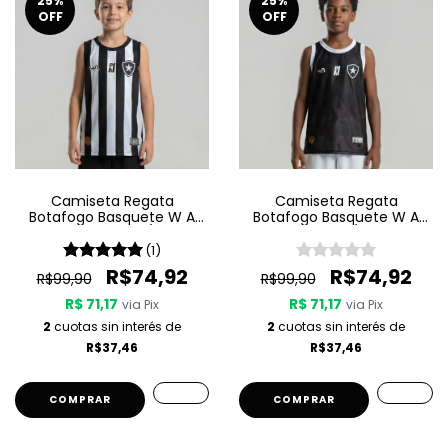
25
%
25
%
OFF
OFF
Camiseta Regata
Camiseta Regata
Botafogo Basquete W A
Botafogo Basquete W A
Sport Jogo 1 25/26 -
Sport Jogo 3 25/26 - Preta
Listrada
(1)
R$74,92
R$74,92
R$99,90
R$99,90
R$ 71,17
R$ 71,17
via Pix
via Pix
2
cuotas sin interés de
2
cuotas sin interés de
R$37,46
R$37,46
COMPRAR
COMPRAR