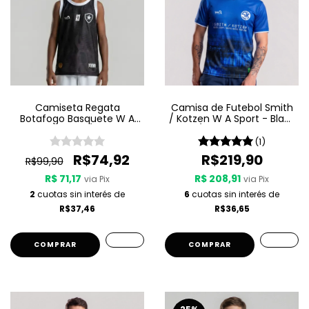
Camiseta Regata
Camisa de Futebol Smith
Botafogo Basquete W A
/ Kotzen W A Sport - Black
Sport Jogo 3 25/26 - Preta
Light / White Noise - Azul
(1)
R$74,92
R$219,90
R$99,90
R$ 71,17
R$ 208,91
via Pix
via Pix
2
cuotas sin interés de
6
cuotas sin interés de
R$37,46
R$36,65
COMPRAR
COMPRAR