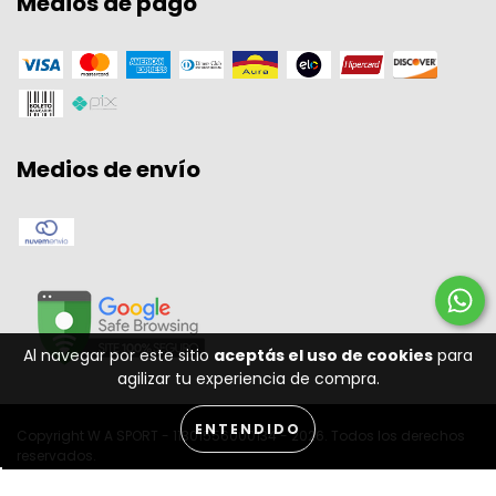
Medios de pago
Medios de envío
Al navegar por este sitio
aceptás el uso de cookies
para
agilizar tu experiencia de compra.
ENTENDIDO
Copyright W A SPORT - 11301556000134 - 2026. Todos los derechos
reservados.
Desenvolvido por: