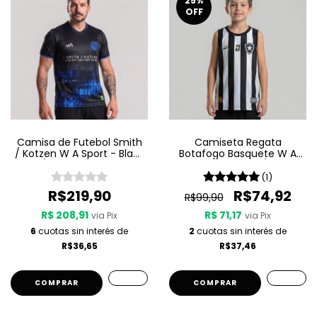
25
%
OFF
Camisa de Futebol Smith
Camiseta Regata
/ Kotzen W A Sport - Black
Botafogo Basquete W A
Light / White Noise - Preta
Sport Jogo 1 25/26 -
Listrada
(1)
R$219,90
R$74,92
R$99,90
R$ 208,91
R$ 71,17
via Pix
via Pix
6
cuotas sin interés de
2
cuotas sin interés de
R$36,65
R$37,46
COMPRAR
COMPRAR