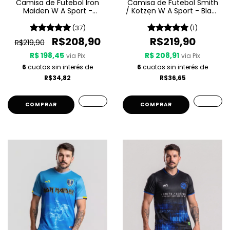
Camisa de Futebol Iron
Camisa de Futebol Smith
Maiden W A Sport -
/ Kotzen W A Sport - Black
Powerslave
Light / White Noise - Azul
(37)
(1)
R$208,90
R$219,90
R$219,90
R$ 198,45
R$ 208,91
via Pix
via Pix
6
cuotas sin interés de
6
cuotas sin interés de
R$34,82
R$36,65
COMPRAR
COMPRAR