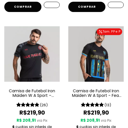
COMPRAR
COMPRAR
Tam. PP e P
Camisa de Futebol Iron
Camisa de Futebol Iron
Maiden W A Sport –
Maiden W A Sport - Fear
Senjutsu
Of The Dark
(26)
(13)
R$219,90
R$219,90
R$ 208,91
R$ 208,91
via Pix
via Pix
6
cuotas sin interés de
6
cuotas sin interés de