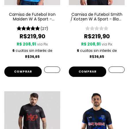
Camisa de Futebol Iron
Camisa de Futebol Smith
Maiden W A Sport -
/ Kotzen W A Sport - Black
Seventh Son Of A Seventh
Light / White Noise - Preta
Son
(27)
R$219,90
R$219,90
R$ 208,91
R$ 208,91
via Pix
via Pix
6
cuotas sin interés de
6
cuotas sin interés de
R$36,65
R$36,65
COMPRAR
COMPRAR