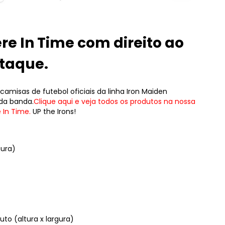
e In Time com direito ao
staque.
misas de futebol oficiais da linha Iron Maiden
da banda.
Clique aqui e veja todos os produtos na nossa
 In Time.
UP the Irons!
gura)
to (altura x largura)