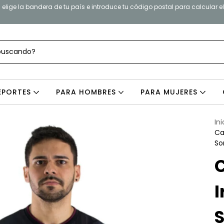
elige la bandera de tu país e introduce tu código postal para calcular e
EPORTES
PARA HOMBRES
PARA MUJERES
Ini
Ca
So
I