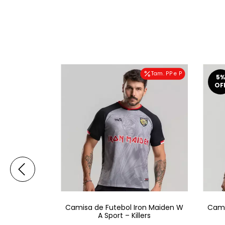
Tam. PP e P
5
%
OF
on Maiden W
Camisa de Futebol Iron Maiden W
Cami
al XI
A Sport – Killers