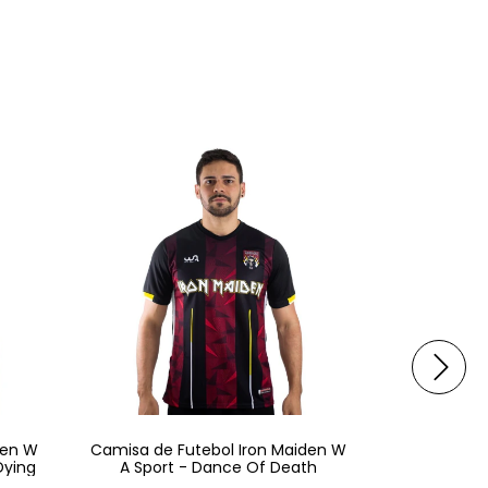
den W
Camisa de Futebol Iron Maiden W
Camisa de 
Dying
A Sport - Dance Of Death
A Spo