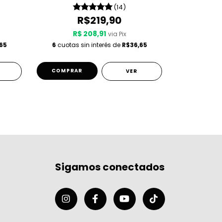
(14)
R$219,90
R$ 208,91
R$
via Pix
65
6
cuotas sin interés de
R$36,65
6
cuotas s
COMPRAR
COMPRA
VER
Sigamos conectados