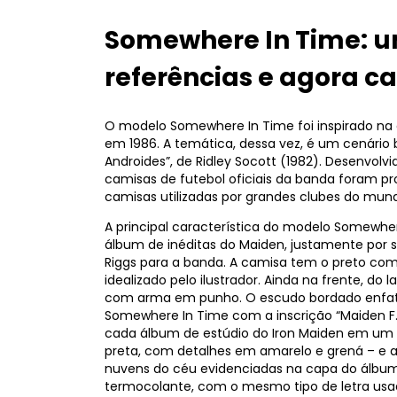
Somewhere In Time: 
referências e agora c
O modelo Somewhere In Time foi inspirado n
em 1986. A temática, dessa vez, é um cenário
Androides”, de Ridley Socott (1982). Desenvolv
camisas de futebol oficiais da banda foram 
camisas utilizadas por grandes clubes do mundo
A principal característica do modelo Somewher
álbum de inéditas do Maiden, justamente por se
Riggs para a banda. A camisa tem o preto com
idealizado pelo ilustrador. Ainda na frente, do 
com arma em punho. O escudo bordado enfatiza
Somewhere In Time com a inscrição “Maiden F
cada álbum de estúdio do Iron Maiden em um
preta, com detalhes em amarelo e grená – e a
nuvens do céu evidenciadas na capa do álbu
termocolante, com o mesmo tipo de letra usad