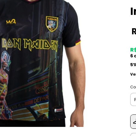
I
R
6
c
5%
Ve
Co