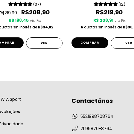
(37)
(12)
R$208,90
R$219,90
R$219,90
R$ 198,45
R$ 208,91
via Pix
via Pix
cuotas sin interés de
R$34,82
6
cuotas sin interés de
R$36,
OMPRAR
COMPRAR
VER
VER
W A Sport
Contactános
evoluções
5521998708764
 Privacidade
21 99870-8764