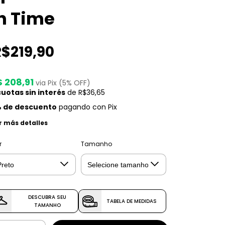
n Time
R$219,90
$ 208,91
via Pix (5% OFF)
uotas sin interés
de
R$36,65
 de descuento
pagando con Pix
r más detalles
r
Tamanho
DESCUBRA SEU
TABELA DE MEDIDAS
TAMANHO