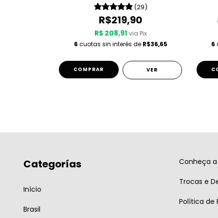
(11)
(29)
0
R$219,90
R$ 208,91
 Pix
via Pix
de
R$36,65
6
cuotas sin interés de
R$36,65
6
COMPRAR
C
VER
VER
Conheça a 
Categorías
Trocas e D
Início
Política de
Brasil