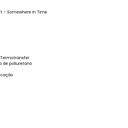
rt – Somewhere In Time
 Termotransfer
a de poliuretano
ricação