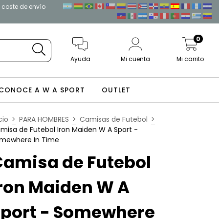
l coste de envío
0
Ayuda
Mi cuenta
Mi carrito
CONOCE A W A SPORT
OUTLET
cio
>
PARA HOMBRES
>
Camisas de Futebol
>
misa de Futebol Iron Maiden W A Sport -
mewhere In Time
Camisa de Futebol
ron Maiden W A
Sport - Somewhere