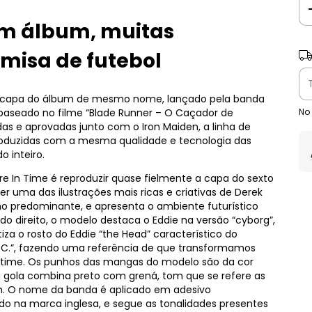
um álbum, muitas
Ent
amisa de futebol
a capa do álbum de mesmo nome, lançado pela banda
No
 baseado no filme “Blade Runner – O Caçador de
idas e aprovadas junto com o Iron Maiden, a linha de
produzidas com a mesma qualidade e tecnologia das
 inteiro.
e In Time é reproduzir quase fielmente a capa do sexto
r uma das ilustrações mais ricas e criativas de Derek
o predominante, e apresenta o ambiente futurístico
lado direito, o modelo destaca o Eddie na versão “cyborg”,
 o rosto do Eddie “the Head” característico do
.C.”, fazendo uma referência de que transformamos
 time. Os punhos das mangas do modelo são da cor
 gola combina preto com grená, tom que se refere as
m. O nome da banda é aplicado em adesivo
o na marca inglesa, e segue as tonalidades presentes