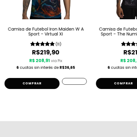
Camisa de Futebol Iron Maiden W A
Camisa de Futebo
Sport - Virtual XI
Sport - The Num
(11)
R$219,90
R$21
R$ 208,91
R$ 208,
via Pix
6
cuotas sin interés de
R$36,65
6
cuotas sin in
COMPRAR
COMPRAR