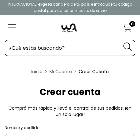
INTERNACIONAL: elige la bandera de tu país e introduce tu código
postal para calcular el coste de envío
0
Inicio
>
Mi Cuenta
>
Crear Cuenta
Crear cuenta
Comprá más rápido y llevá el control de tus pedidos, ¡en
un solo lugar!
Nombre y apellido