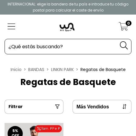
INTERNACIONAL: elige la bandera de tu país e introduce tu código
postal para calcular el coste de envío
0
Inicio
>
BANDAS
>
LINKIN PARK
>
Regatas de Basquete
Regatas de Basquete
Filtrar
Tam. PP e P
5
%
OFF