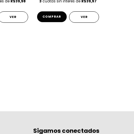
rés de
R$39,98
3
cuotas sin interés de
R$39,97
COMPRAR
VER
VER
Sigamos conectados