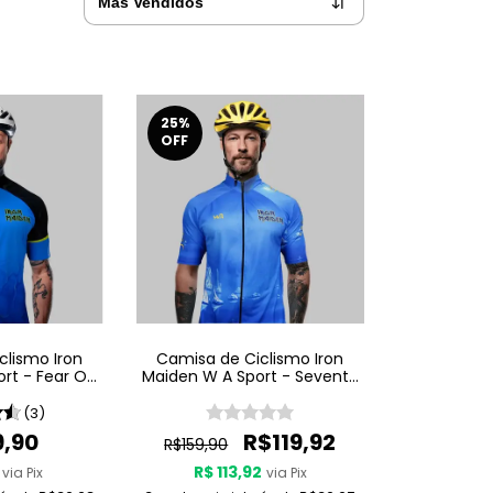
25
%
OFF
clismo Iron
Camisa de Ciclismo Iron
rt - Fear Of
Maiden W A Sport - Seventh
ark
Son Of A Seventh Son
(3)
9,90
R$119,92
R$159,90
R$ 113,92
via Pix
via Pix