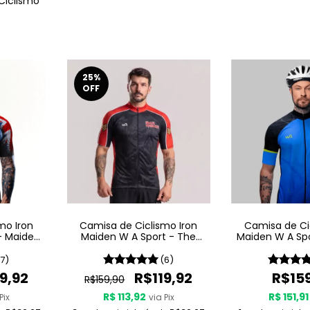
Ciclismo
25
%
OFF
mo Iron
Camisa de Ciclismo Iron
Camisa de Ci
- Maiden
Maiden W A Sport - The
Maiden W A Spo
Trooper
The D
(7)
(6)
9,92
R$119,92
R$15
R$159,90
R$ 113,92
R$ 151,91
Pix
via Pix