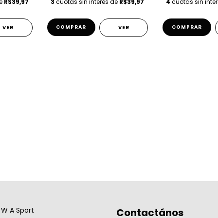
de
R$39,97
3
cuotas sin interés de
R$39,97
4
cuotas sin inte
COMPRAR
COMPRAR
VER
VER
W A Sport
Contactános