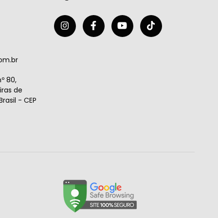
om.br
º 80,
ras de
rasil - CEP