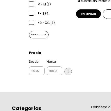
3
cuotas sin interés 
M - M (3)
P - S (4)
COMPRAR
XG - XXL (3)
VER TODOS
Precio
Desde
Hasta
Conheça a 
Categorías