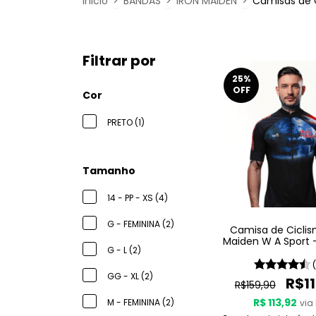
Inicio
>
BANDAS
>
IRON MAIDEN
>
Camisas de 
Filtrar por
25
%
OFF
Cor
PRETO (1)
Tamanho
14 - PP - XS (4)
G - FEMININA (2)
Camisa de Ciclis
Maiden W A Sport 
G - L (2)
England
GG - XL (2)
R$11
R$159,90
R$ 113,92
M - FEMININA (2)
via 