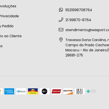
evoluções
5521998708764
 Privacidade
21 99870-8764
u Pedido
atendimento@wasport.c
o ao Cliente
Travessa Dona Carolina, n
Campo do Prado Cachoei
ta
Macacu - Rio de Janeiro/B
28681-275