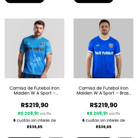
Camisa de Futebol Iron
Camisa de Futebol Iron
Maiden W A Sport -
Maiden W A Sport – Brasil
Seventh Son Of A Seventh
- Azul
Son
R$219,90
R$219,90
R$ 208,91
R$ 208,91
via Pix
via Pix
6
cuotas sin interés de
6
cuotas sin interés de
R$36,65
R$36,65