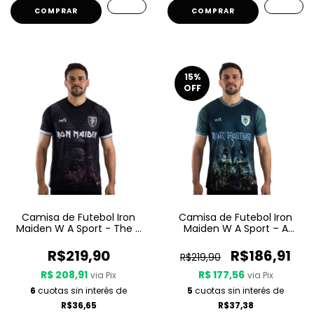
COMPRAR
COMPRAR
15
%
OFF
Camisa de Futebol Iron
Camisa de Futebol Iron
Maiden W A Sport - The X
Maiden W A Sport – A
Factor
Matter Of Life And Death
R$219,90
R$186,91
R$219,90
R$ 208,91
R$ 177,56
via Pix
via Pix
6
cuotas sin interés de
5
cuotas sin interés de
R$36,65
R$37,38