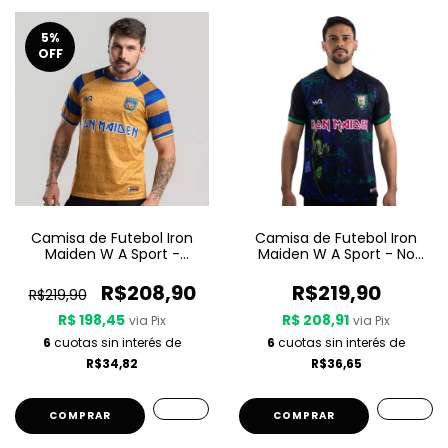
5
%
OFF
Camisa de Futebol Iron
Camisa de Futebol Iron
Maiden W A Sport -
Maiden W A Sport - No
Powerslave
Prayer For The Dying
R$208,90
R$219,90
R$219,90
R$ 198,45
R$ 208,91
via Pix
via Pix
6
cuotas sin interés de
6
cuotas sin interés de
R$34,82
R$36,65
COMPRAR
COMPRAR