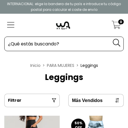
INTERNACIONAL: elige la bandera de tu país e introduce tu código
postal para calcular el coste de envío
0
Inicio
>
PARA MUJERES
>
Leggings
Leggings
Filtrar
50
%
OFF