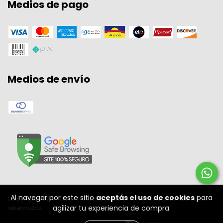
Medios de pago
Medios de envío
Al navegar por este sitio
aceptás el uso de cookies
para
Copyright W A SPORT - 11301556000134 - 2026. Todos los derechos
agilizar tu experiencia de compra.
reservados.