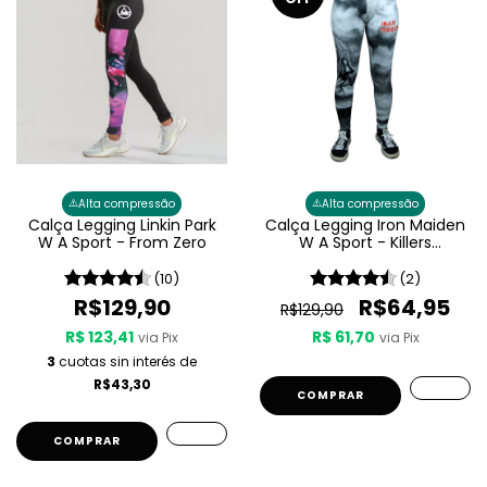
⚠️
⚠️
Alta compressão
Alta compressão
Calça Legging Linkin Park
Calça Legging Iron Maiden
W A Sport - From Zero
W A Sport - Killers
Feminina
(10)
(2)
R$129,90
R$64,95
R$129,90
R$ 123,41
R$ 61,70
via Pix
via Pix
3
cuotas sin interés de
R$43,30
COMPRAR
COMPRAR