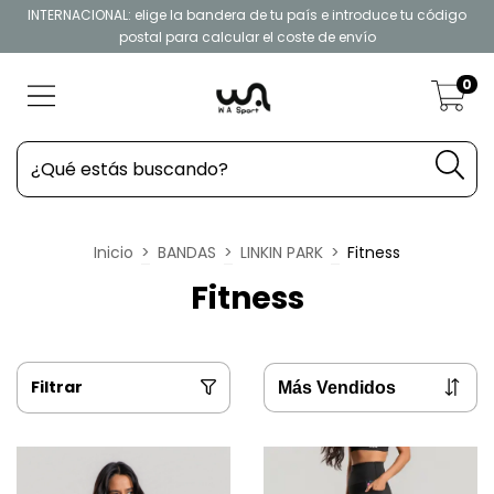
INTERNACIONAL: elige la bandera de tu país e introduce tu código
postal para calcular el coste de envío
0
Inicio
>
BANDAS
>
LINKIN PARK
>
Fitness
Fitness
Filtrar