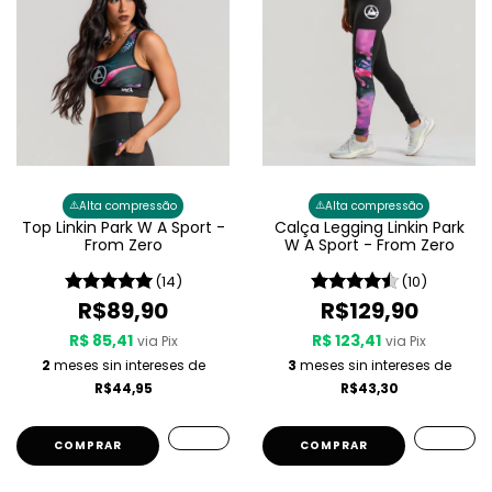
⚠️
⚠️
Alta compressão
Alta compressão
Top Linkin Park W A Sport -
Calça Legging Linkin Park
From Zero
W A Sport - From Zero
(14)
(10)
R$89,90
R$129,90
R$ 85,41
R$ 123,41
via Pix
via Pix
2
meses sin intereses de
3
meses sin intereses de
R$44,95
R$43,30
COMPRAR
COMPRAR