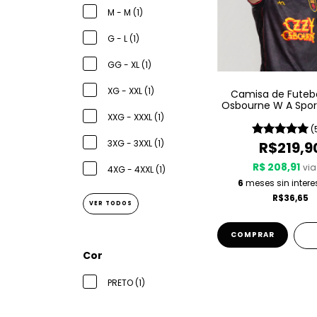
M - M (1)
G - L (1)
GG - XL (1)
XG - XXL (1)
Camisa de Futeb
Osbourne W A Spor
1980
XXG - XXXL (1)
(
3XG - 3XXL (1)
R$219,9
R$ 208,91
via
4XG - 4XXL (1)
6
meses sin intere
R$36,65
VER TODOS
COMPRAR
Cor
PRETO (1)