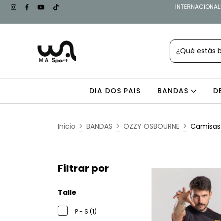
INTERNACIONAL: 
DIA DOS PAIS
BANDAS
D
Inicio
>
BANDAS
>
OZZY OSBOURNE
>
Camisas 
Filtrar por
Talle
P - S (1)