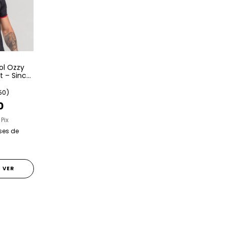
ol Ozzy
t – Since
50)
0
 Pix
ses de
VER