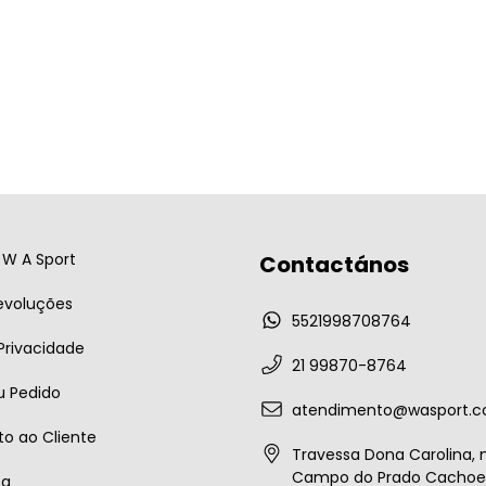
W A Sport
Contactános
evoluções
5521998708764
 Privacidade
21 99870-8764
u Pedido
atendimento@wasport.c
o ao Cliente
Travessa Dona Carolina, n
Campo do Prado Cachoei
ta