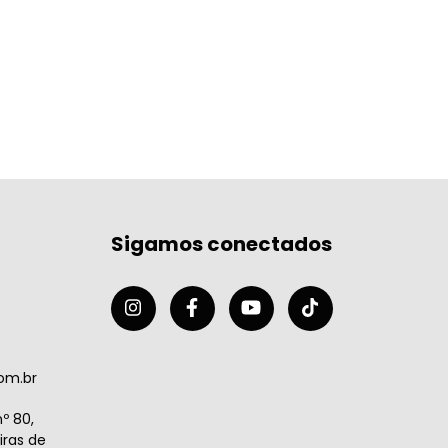
Sigamos conectados
om.br
º 80,
ras de