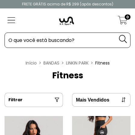
FRETE GRÁTIS acima de R$ 299 (após descontos)
0
Início
>
BANDAS
>
LINKIN PARK
>
Fitness
Fitness
Filtrar