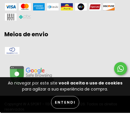
Meios de envio
Ao navegar por este site
você aceita o uso de cookies
para agilizar a sua experiência de compra.
ENTENDI
Copyright W A SPORT - 11301556000134 - 2026. Todos os direitos
reservados.
Desenvolvido por: