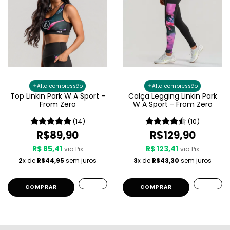
⚠️
⚠️
Alta compressão
Alta compressão
Top Linkin Park W A Sport -
Calça Legging Linkin Park
From Zero
W A Sport - From Zero
(14)
(10)
R$89,90
R$129,90
R$ 85,41
R$ 123,41
via Pix
via Pix
2
x de
R$44,95
sem juros
3
x de
R$43,30
sem juros
COMPRAR
COMPRAR