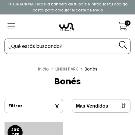
INTERNACIONAL: elige la bandera de tu país e introduce tu código
postal para calcular el coste de envío
0
Inicio
>
LINKIN PARK
>
Bonés
Bonés
Filtrar
20
%
OFF