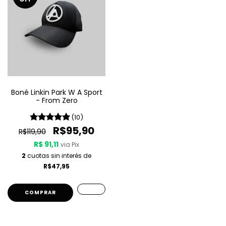
Boné Linkin Park W A Sport
- From Zero
(10)
R$95,90
R$119,90
R$ 91,11
via Pix
2
cuotas sin interés de
R$47,95
COMPRAR