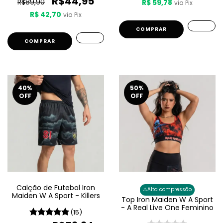
R$44,95
R$89,90
R$ 59,78
via Pix
R$ 42,70
via Pix
COMPRAR
40
%
50
%
OFF
OFF
Calção de Futebol Iron
⚠️
Alta compressão
Maiden W A Sport - Killers
Top Iron Maiden W A Sport
- A Real Live One Feminino
(15)