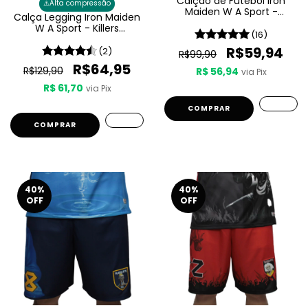
Calção de Futebol Iron
⚠️
Alta compressão
Maiden W A Sport -
Calça Legging Iron Maiden
Powerslave
W A Sport - Killers
(16)
Feminina
R$59,94
(2)
R$99,90
R$64,95
R$129,90
R$ 56,94
via Pix
R$ 61,70
via Pix
COMPRAR
COMPRAR
40
%
40
%
OFF
OFF