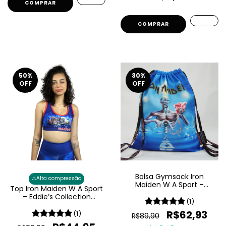
50
%
30
%
OFF
OFF
Bolsa Gymsack Iron
⚠️
Alta compressão
Maiden W A Sport –
Top Iron Maiden W A Sport
Seventh Son Of A Seventh
– Eddie’s Collection
Son
(1)
Feminino
R$62,93
(1)
R$89,90