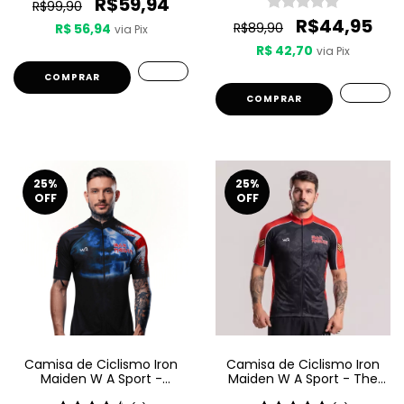
R$59,94
R$99,90
R$44,95
R$89,90
R$ 56,94
via Pix
R$ 42,70
via Pix
COMPRAR
COMPRAR
25
%
25
%
OFF
OFF
Camisa de Ciclismo Iron
Camisa de Ciclismo Iron
Maiden W A Sport -
Maiden W A Sport - The
Maiden England
Trooper