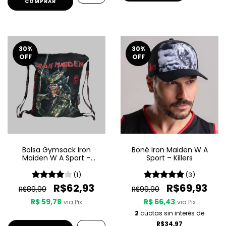
COMPRAR
30
%
30
%
OFF
OFF
Bolsa Gymsack Iron
Boné Iron Maiden W A
Maiden W A Sport –
Sport – Killers
Senjutsu
(1)
(3)
R$62,93
R$69,93
R$89,90
R$99,90
R$ 59,78
R$ 66,43
via Pix
via Pix
2
cuotas sin interés de
R$34,97