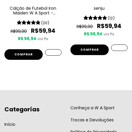
Calção de Futebol Iron
senju
Maiden W A Sport -
Seventh Son Of A Seventh
(12)
Son
(20)
R$59,94
R$99,90
R$59,94
R$99,90
R$ 56,94
via Pix
R$ 56,94
via Pix
COMPRAR
COMPRAR
Conheça a W A Sport
Categorías
Trocas e Devoluções
Início
Política de Privacidade