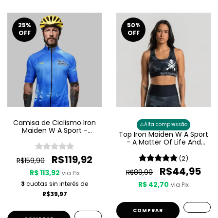
25
%
50
%
OFF
OFF
Camisa de Ciclismo Iron
⚠️
Alta compressão
Maiden W A Sport -
Top Iron Maiden W A Sport
Seventh Son Of A Seventh
- A Matter Of Life And
Son
Death Feminino
R$119,92
(2)
R$159,90
R$44,95
R$89,90
R$ 113,92
via Pix
3
cuotas sin interés de
R$ 42,70
via Pix
R$39,97
COMPRAR