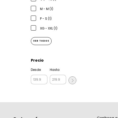
M - M (1)
P - S (1)
XG - XXL (1)
VER TODOS
Precio
Desde
Hasta