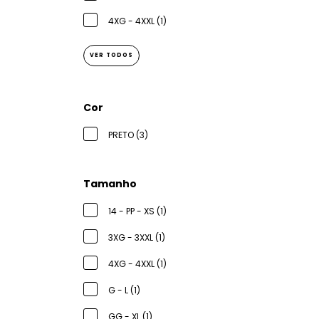
4XG - 4XXL (1)
VER TODOS
Cor
PRETO (3)
Tamanho
14 - PP - XS (1)
3XG - 3XXL (1)
4XG - 4XXL (1)
G - L (1)
GG - XL (1)