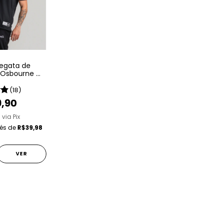
egata de
 Osbourne W
ince 1980
(18)
9,90
1
via Pix
rés de
R$39,98
VER