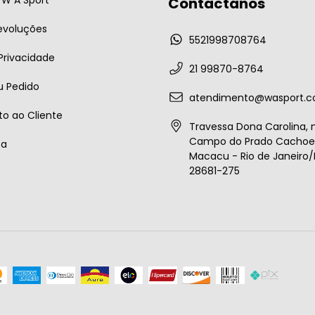
W A Sport
Contactános
evoluções
5521998708764
 Privacidade
21 99870-8764
u Pedido
atendimento@wasport.c
o ao Cliente
Travessa Dona Carolina, n
Campo do Prado Cachoei
ta
Macacu - Rio de Janeiro/B
28681-275