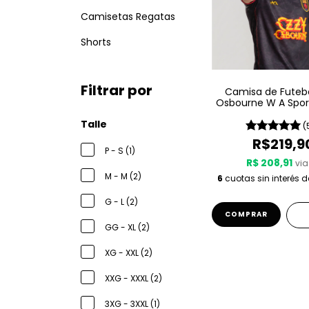
Camisetas Regatas
Shorts
Filtrar por
Camisa de Futeb
Osbourne W A Spor
1980
Talle
(
R$219,9
P - S (1)
R$ 208,91
via
M - M (2)
6
cuotas sin interés 
G - L (2)
COMPRAR
GG - XL (2)
XG - XXL (2)
XXG - XXXL (2)
3XG - 3XXL (1)