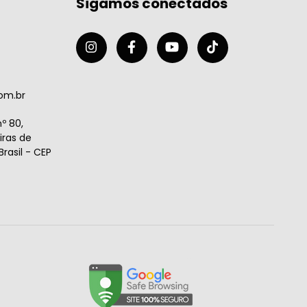
Sigamos conectados
om.br
º 80,
ras de
rasil - CEP