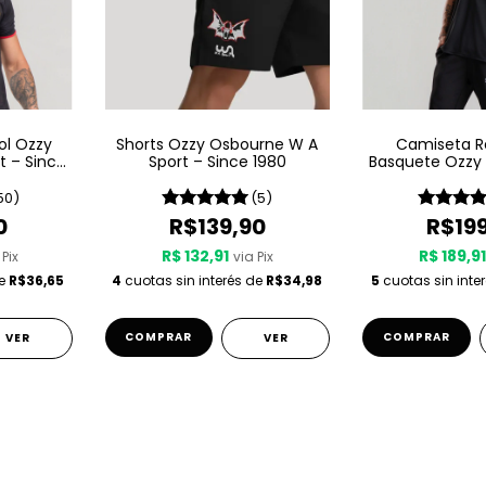
ol Ozzy
Shorts Ozzy Osbourne W A
Camiseta R
t – Since
Sport – Since 1980
Basquete Ozzy
A Sport – S
50)
(5)
0
R$139,90
R$19
R$ 132,91
R$ 189,9
 Pix
via Pix
de
R$36,65
4
cuotas sin interés de
R$34,98
5
cuotas sin inte
COMPRAR
COMPRAR
VER
VER