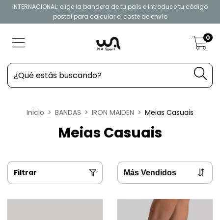
INTERNACIONAL: elige la bandera de tu país e introduce tu código
postal para calcular el coste de envío
0
Inicio
>
BANDAS
>
IRON MAIDEN
>
Meias Casuais
Meias Casuais
Filtrar