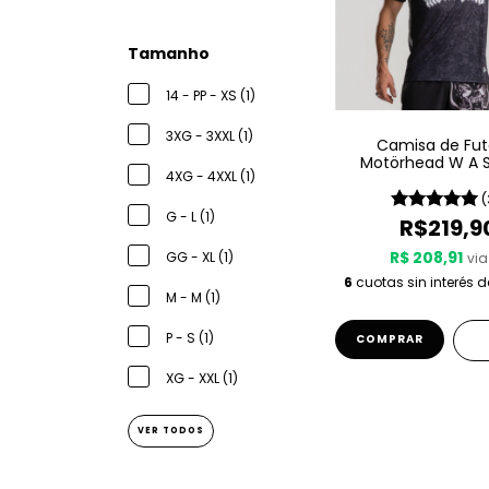
Tamanho
14 - PP - XS (1)
3XG - 3XXL (1)
Camisa de Fut
Motörhead W A S
4XG - 4XXL (1)
Since 1975
(
G - L (1)
R$219,9
R$ 208,91
GG - XL (1)
via
6
cuotas sin interés 
M - M (1)
P - S (1)
COMPRAR
XG - XXL (1)
VER TODOS