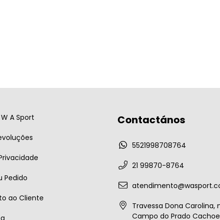
W A Sport
Contactános
evoluções
5521998708764
 Privacidade
21 99870-8764
u Pedido
atendimento@wasport.c
o ao Cliente
Travessa Dona Carolina, n
Campo do Prado Cachoei
ta