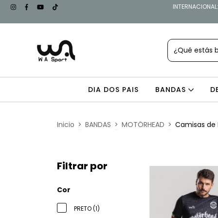
INTERNACIONAL: 
DIA DOS PAIS
BANDAS
D
Inicio
>
BANDAS
>
MOTÖRHEAD
>
Camisas de 
Filtrar por
Cor
PRETO (1)