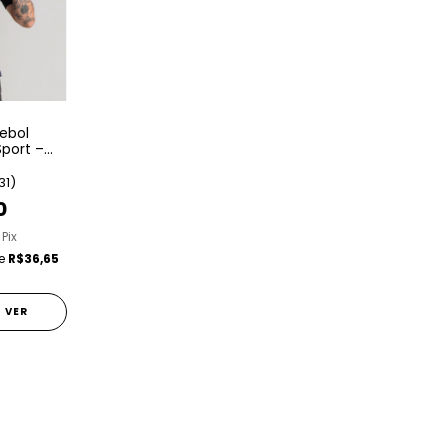
ebol
port –
31)
0
 Pix
de
R$36,65
VER