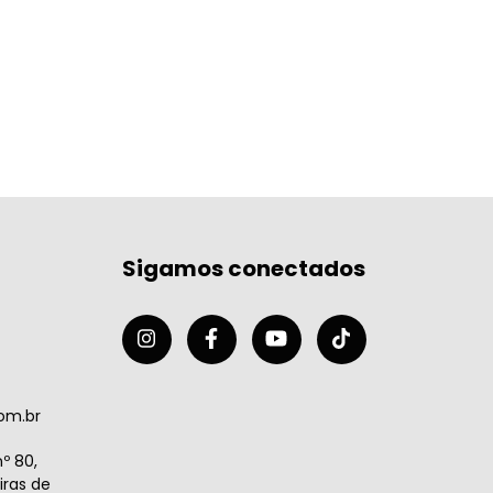
Sigamos conectados
om.br
º 80,
ras de