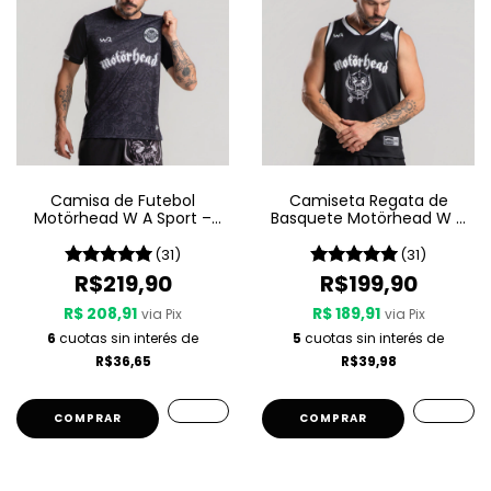
Camisa de Futebol
Camiseta Regata de
Motörhead W A Sport –
Basquete Motörhead W A
Since 1975
Sport – Since 1975
(31)
(31)
R$219,90
R$199,90
R$ 208,91
R$ 189,91
via Pix
via Pix
6
cuotas sin interés de
5
cuotas sin interés de
R$36,65
R$39,98
COMPRAR
COMPRAR