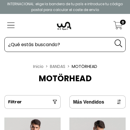
INTERNACIONAL: elige la bandera de tu país e introduce tu código
postal para calcular el coste de envío
0
Inicio
>
BANDAS
>
MOTÖRHEAD
MOTÖRHEAD
Filtrar