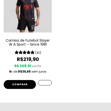
Camisa de Futebol Slayer
W A Sport – Since 1981
(41)
R$219,90
R$ 208,91
via Pix
6
x de
R$36,65
sem juros
COMPRAR