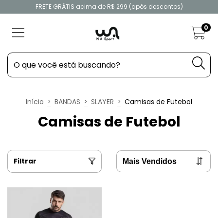
FRETE GRÁTIS acima de R$ 299 (após descontos)
0
Início
>
BANDAS
>
SLAYER
>
Camisas de Futebol
Camisas de Futebol
Filtrar