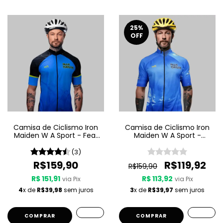
25
%
OFF
Camisa de Ciclismo Iron
Camisa de Ciclismo Iron
Maiden W A Sport - Fear
Maiden W A Sport -
Of The Dark
Seventh Son Of A Seventh
Son
(3)
R$159,90
R$119,92
R$159,90
R$ 151,91
R$ 113,92
via Pix
via Pix
4
x de
R$39,98
sem juros
3
x de
R$39,97
sem juros
COMPRAR
COMPRAR