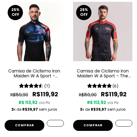
25
%
25
%
OFF
OFF
Camisa de Ciclismo Iron
Camisa de Ciclismo Iron
Maiden W A Sport -
Maiden W A Sport - The
Maiden England
Trooper
(7)
(6)
R$119,92
R$119,92
R$159,90
R$159,90
R$ 113,92
R$ 113,92
via Pix
via Pix
3
x de
R$39,97
sem juros
3
x de
R$39,97
sem juros
COMPRAR
COMPRAR