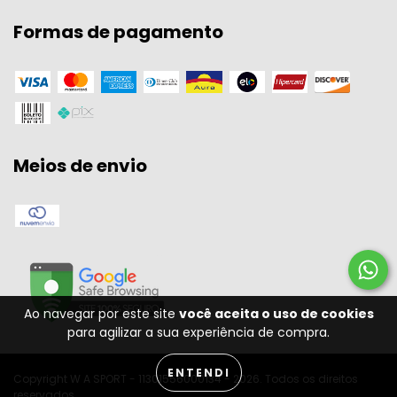
Formas de pagamento
Meios de envio
Ao navegar por este site
você aceita o uso de cookies
para agilizar a sua experiência de compra.
ENTENDI
Copyright W A SPORT - 11301556000134 - 2026. Todos os direitos
reservados.