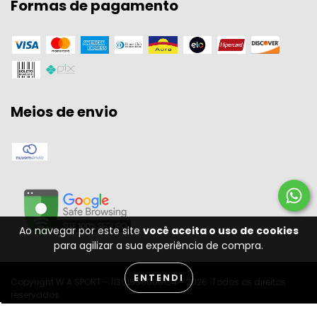
Formas de pagamento
Meios de envio
Ao navegar por este site
você aceita o uso de cookies
para agilizar a sua experiência de compra.
ENTENDI
Copyright W A SPORT - 11301556000134 - 2026. Todos os direitos
reservados.