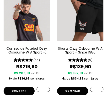
Camisa de Futebol Ozzy
Shorts Ozzy Osbourne W A
Osbourne W A Sport –
Sport – Since 1980
Since 1980
(50)
(5)
R$219,90
R$139,90
R$ 208,91
R$ 132,91
via Pix
via Pix
6
x de
R$36,65
sem juros
4
x de
R$34,98
sem juros
COMPRAR
COMPRAR