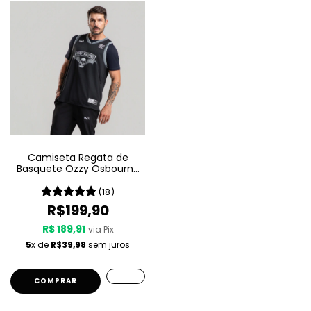
Camiseta Regata de
Basquete Ozzy Osbourne
W A Sport – Since 1980
(18)
R$199,90
R$ 189,91
via Pix
5
x de
R$39,98
sem juros
COMPRAR