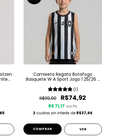
Kotzen
Camiseta Regata Botafogo
hite
Basquete W A Sport Jogo 1 25/26 -
Listrada
(1)
R$74,92
R$99,90
R$ 71,17
via Pix
65
2
cuotas sin interés de
R$37,46
COMPRAR
VER