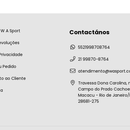
W A Sport
Contactános
evoluções
5521998708764
 Privacidade
21 99870-8764
u Pedido
atendimento@wasport.c
o ao Cliente
Travessa Dona Carolina, n
Campo do Prado Cachoei
ta
Macacu - Rio de Janeiro/B
28681-275