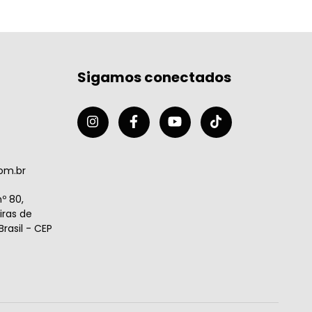
Sigamos conectados
om.br
º 80,
ras de
rasil - CEP