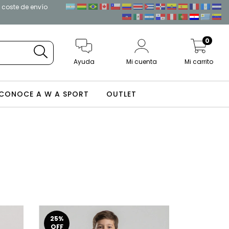
l coste de envío
0
Ayuda
Mi cuenta
Mi carrito
CONOCE A W A SPORT
OUTLET
25
%
OFF