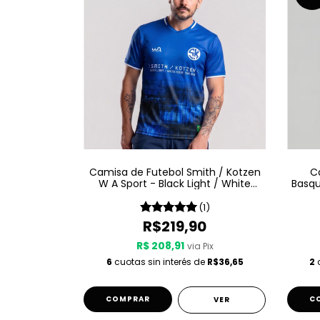
Camisa de Futebol Smith / Kotzen
C
W A Sport - Black Light / White
Basqu
Noise - Azul
(1)
R$219,90
R$ 208,91
via Pix
6
cuotas sin interés de
R$36,65
2
c
COMPRAR
C
VER