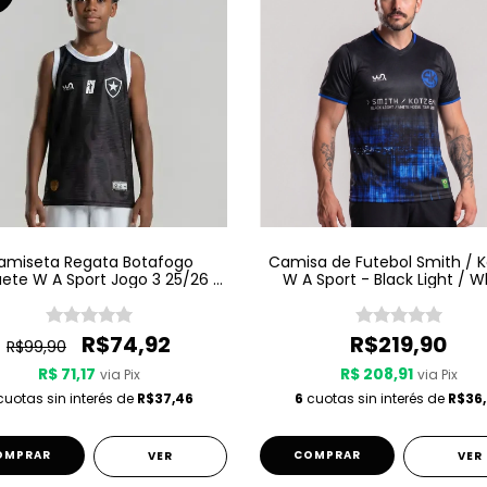
amiseta Regata Botafogo
Camisa de Futebol Smith / 
ete W A Sport Jogo 3 25/26 -
W A Sport - Black Light / W
Preta
Noise - Preta
R$74,92
R$219,90
R$99,90
R$ 71,17
R$ 208,91
via Pix
via Pix
uotas sin interés de
R$37,46
6
cuotas sin interés de
R$36,
OMPRAR
COMPRAR
VER
VER