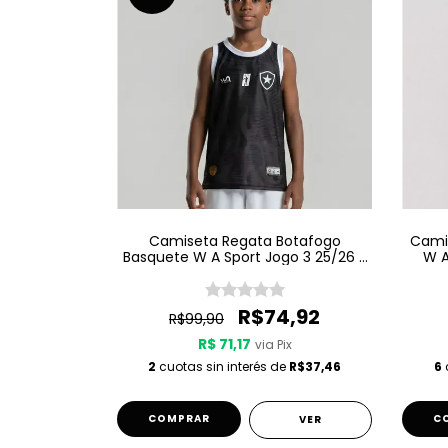
Camiseta Regata Botafogo
Camis
Basquete W A Sport Jogo 3 25/26 -
W A
Preta
R$74,92
R$99,90
R$ 71,17
via Pix
2
cuotas sin interés de
R$37,46
6
c
COMPRAR
C
VER