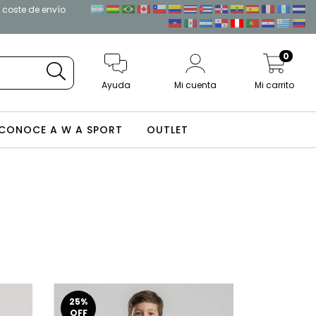
l coste de envío
0
Ayuda
Mi cuenta
Mi carrito
CONOCE A W A SPORT
OUTLET
25
%
OFF