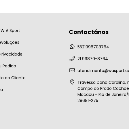
W A Sport
Contactános
evoluções
5521998708764
 Privacidade
21 99870-8764
u Pedido
atendimento@wasport.c
o ao Cliente
Travessa Dona Carolina, n
Campo do Prado Cachoei
ta
Macacu - Rio de Janeiro/B
28681-275