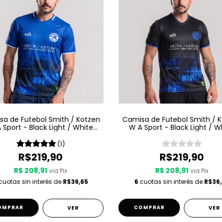
a de Futebol Smith / Kotzen
Camisa de Futebol Smith / 
 Sport - Black Light / White
W A Sport - Black Light / W
Noise - Azul
Noise - Preta
(1)
R$219,90
R$219,90
R$ 208,91
R$ 208,91
via Pix
via Pix
uotas sin interés de
R$36,65
6
cuotas sin interés de
R$36,
OMPRAR
COMPRAR
VER
VER