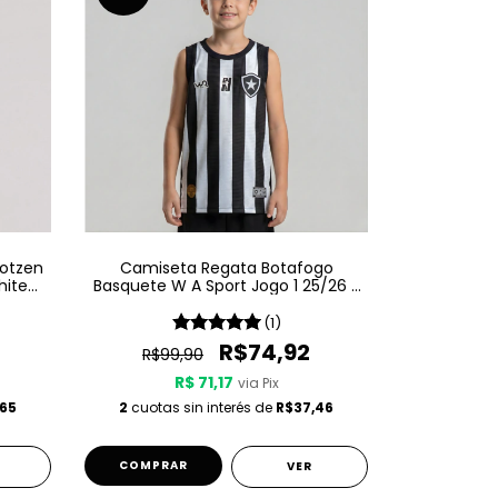
Kotzen
Camiseta Regata Botafogo
hite
Basquete W A Sport Jogo 1 25/26 -
Listrada
(1)
R$74,92
R$99,90
R$ 71,17
via Pix
65
2
cuotas sin interés de
R$37,46
COMPRAR
VER