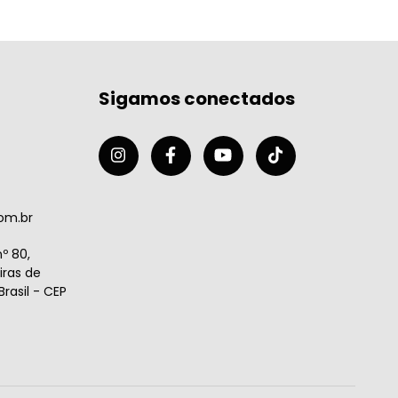
Sigamos conectados
om.br
º 80,
ras de
rasil - CEP