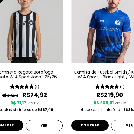
amiseta Regata Botafogo
Camisa de Futebol Smith / 
ete W A Sport Jogo 1 25/26 -
W A Sport - Black Light / W
Listrada
Noise - Azul
(1)
(1)
R$74,92
R$219,90
R$99,90
R$ 71,17
R$ 208,91
via Pix
via Pix
uotas sin interés de
R$37,46
6
cuotas sin interés de
R$36,
OMPRAR
COMPRAR
VER
VER