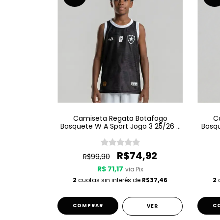
Camiseta Regata Botafogo
C
Basquete W A Sport Jogo 3 25/26 -
Basqu
Preta
R$74,92
R$99,90
R$ 71,17
via Pix
2
cuotas sin interés de
R$37,46
2
c
COMPRAR
C
VER