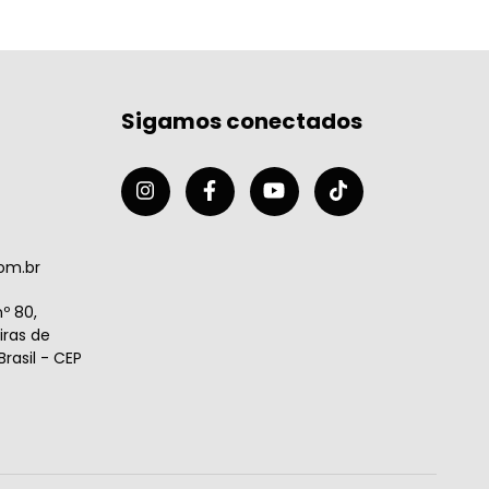
Sigamos conectados
om.br
º 80,
ras de
rasil - CEP