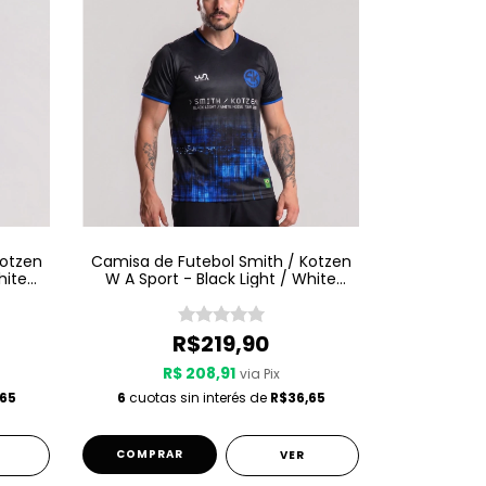
Kotzen
Camisa de Futebol Smith / Kotzen
hite
W A Sport - Black Light / White
Noise - Preta
R$219,90
R$ 208,91
via Pix
65
6
cuotas sin interés de
R$36,65
COMPRAR
VER