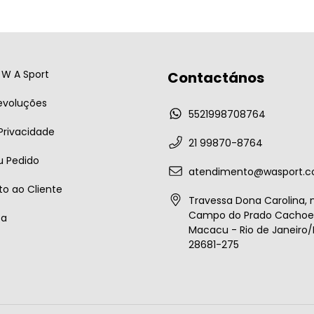
W A Sport
Contactános
evoluções
5521998708764
 Privacidade
21 99870-8764
u Pedido
atendimento@wasport.c
o ao Cliente
Travessa Dona Carolina, n
Campo do Prado Cachoei
ta
Macacu - Rio de Janeiro/B
28681-275