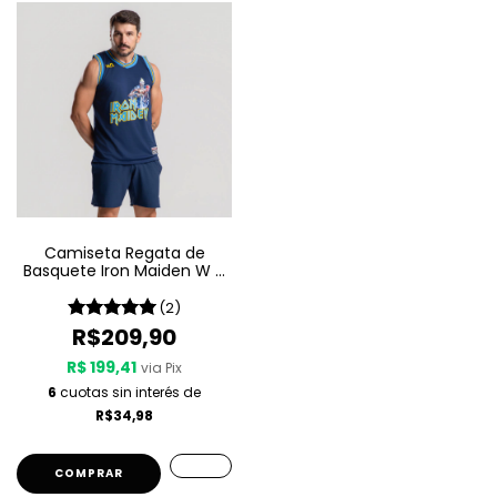
Camiseta Regata de
Basquete Iron Maiden W A
Sport – Seventh Son Of A
Seventh Son
(2)
R$209,90
R$ 199,41
via Pix
6
cuotas sin interés de
R$34,98
COMPRAR