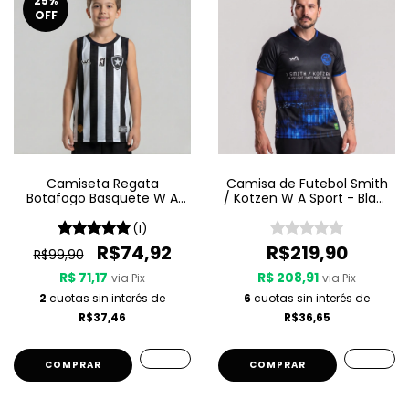
25
%
OFF
Camiseta Regata
Camisa de Futebol Smith
Botafogo Basquete W A
/ Kotzen W A Sport - Black
Sport Jogo 1 25/26 -
Light / White Noise - Preta
Listrada
(1)
R$74,92
R$219,90
R$99,90
R$ 71,17
R$ 208,91
via Pix
via Pix
2
cuotas sin interés de
6
cuotas sin interés de
R$37,46
R$36,65
COMPRAR
COMPRAR