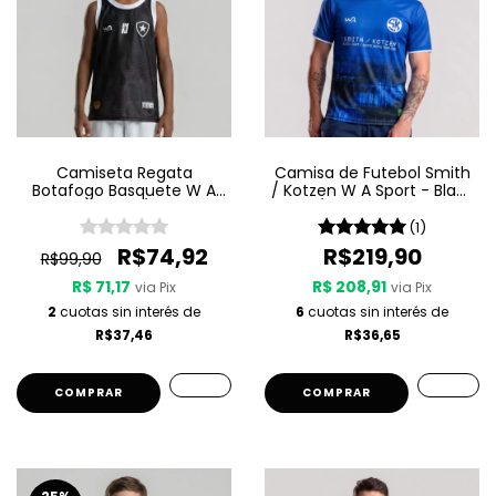
Camiseta Regata
Camisa de Futebol Smith
Botafogo Basquete W A
/ Kotzen W A Sport - Black
Sport Jogo 3 25/26 - Preta
Light / White Noise - Azul
(1)
R$74,92
R$219,90
R$99,90
R$ 71,17
R$ 208,91
via Pix
via Pix
2
cuotas sin interés de
6
cuotas sin interés de
R$37,46
R$36,65
COMPRAR
COMPRAR