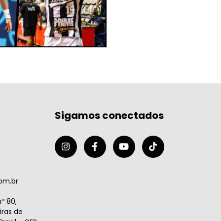
Sigamos conectados
om.br
º 80,
ras de