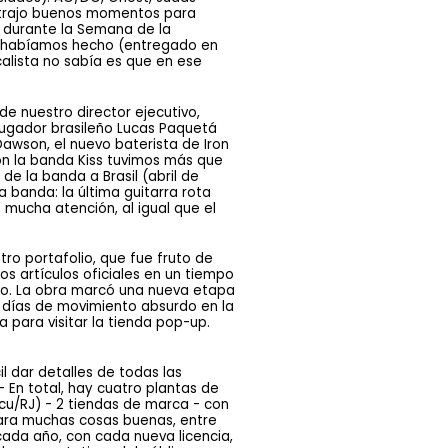
s trajo buenos momentos para 
 durante la Semana de la 
le habíamos hecho (entregado en 
alista no sabía es que en ese 
de nuestro director ejecutivo,
 jugador brasileño Lucas Paquetá
awson, el nuevo baterista de Iron
on la banda Kiss tuvimos más que
de la banda a Brasil (abril de
 banda: la última guitarra rota
e mucha atención, al igual que el
o portafolio, que fue fruto de 
s artículos oficiales en un tiempo 
o. La obra marcó una nueva etapa 
e días de movimiento absurdo en la 
 para visitar la tienda pop-up.
l dar detalles de todas las
 En total, hay cuatro plantas de
cu/RJ) - 2 tiendas de marca - con
para muchas cosas buenas, entre
cada año, con cada nueva licencia,