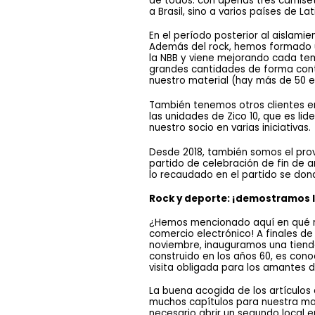
de todos: con apenas tres camiset
a Brasil, sino a varios países de La
En el período posterior al aislam
Además del rock, hemos formado u
la NBB y viene mejorando cada tem
grandes cantidades de forma contin
nuestro material (hay más de 50 e
También tenemos otros clientes en 
las unidades de Zico 10, que es lid
nuestro socio en varias iniciativas.
Desde 2018, también somos el prove
partido de celebración de fin de 
lo recaudado en el partido se dona
Rock y deporte: ¡demostramos l
¿Hemos mencionado aquí en qué med
comercio electrónico! A finales d
noviembre, inauguramos una tienda 
construido en los años 60, es cono
visita obligada para los amantes d
La buena acogida de los artículos 
muchos capítulos para nuestra mar
necesario abrir un segundo local e