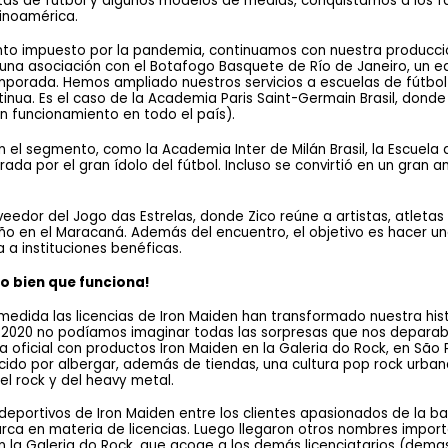
as de fútbol y algunos modelos de medias, conquistamos a los fa
tinoamérica.
iento impuesto por la pandemia, continuamos con nuestra producció
na asociación con el Botafogo Basquete de Río de Janeiro, un eq
porada. Hemos ampliado nuestros servicios a escuelas de fútbol 
ua. Es el caso de la Academia Paris Saint-Germain Brasil, donde t
n funcionamiento en todo el país). 
el segmento, como la Academia Inter de Milán Brasil, la Escuela d
erada por el gran ídolo del fútbol. Incluso se convirtió en un gran
edor del Jogo das Estrelas, donde Zico reúne a artistas, atletas 
año en el Maracaná. Además del encuentro, el objetivo es hacer un
 a instituciones benéficas.
o bien que funciona! 
ida las licencias de Iron Maiden han transformado nuestra histor
e 2020 no podíamos imaginar todas las sorpresas que nos deparaba
oficial con productos Iron Maiden en la Galeria do Rock, en São Pa
cido por albergar, además de tiendas, una cultura pop rock urbana
el rock y del heavy metal.
deportivos de Iron Maiden entre los clientes apasionados de la ba
ca en materia de licencias. Luego llegaron otros nombres importa
n la Galeria do Rock, que acoge a los demás licenciatarios (dema