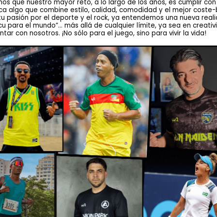
os que nuestro mayor reto, a lo largo de los años, es cumplir con
a algo que combine estilo, calidad, comodidad y el mejor coste-
 tu pasión por el deporte y el rock, ya entendemos una nueva rea
ara el mundo”… más allá de cualquier límite, ya sea en creativida
r con nosotros. ¡No sólo para el juego, sino para vivir la vida!