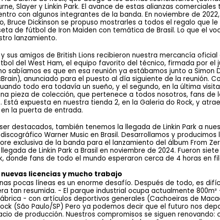
urne, Slayer y Linkin Park. El avance de estas alianzas comerciale
uentro con algunos integrantes de la banda. En noviembre de 2022,
ro, Bruce Dickinson se propuso mostrarles a todos el regalo que 
ta de fútbol de Iron Maiden con temática de Brasil. Lo que el voc
tro lanzamiento.
y sus amigos de British Lions recibieron nuestra mercancía oficial 
útbol del West Ham, el equipo favorito del técnico, firmada por el
e no sabíamos es que en esa reunión ya estábamos junto a Simon D
rain), anunciado para el puesto al día siguiente de la reunión. C
cuando todo era todavía un sueño, y el segundo, en la última visita 
na pieza de colección, que pertenece a todos nosotros, fans de la
. Está expuesta en nuestra tienda 2, en la Galeria do Rock, y atra
n la puerta de entrada.
r destacados, también tenemos la llegada de Linkin Park a nuestr
 discográfico Warner Music en Brasil. Desarrollamos y producimos lo
re exclusiva de la banda para el lanzamiento del álbum From Zer
llegada de Linkin Park a Brasil en noviembre de 2024. Fueron siet
k, donde fans de todo el mundo esperaron cerca de 4 horas en fila
n, nuevas licencias y mucho trabajo 
as pocas líneas es un enorme desafío. Después de todo, es difíci
ra tan resumida. - El parque industrial ocupa actualmente 800m² -
 fábrica - con artículos deportivos generales (Cachoeiras de Maca
Rock (São Paulo/SP) Pero ya podemos decir que el futuro nos de
pacio de producción. Nuestros compromisos se siguen renovando: 