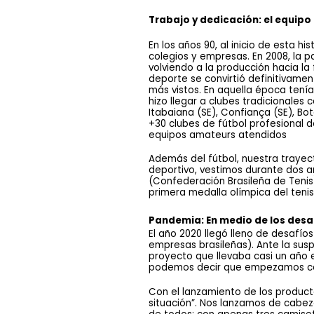
Trabajo y dedicación: el equipo
En los años 90, al inicio de esta 
colegios y empresas. En 2008, la p
volviendo a la producción hacia la
deporte se convirtió definitivamen
más vistos. En aquella época tení
hizo llegar a clubes tradicionales
Itabaiana (SE), Confiança (SE), Bo
+30 clubes de fútbol profesional d
equipos amateurs atendidos 
Además del fútbol, ​​nuestra trayec
deportivo, vestimos durante dos añ
(Confederación Brasileña de Tenis
primera medalla olímpica del tenis
Pandemia: En medio de los desaf
El año 2020 llegó lleno de desafío
empresas brasileñas). Ante la sus
proyecto que llevaba casi un año e
podemos decir que empezamos co
Con el lanzamiento de los producto
situación”. Nos lanzamos de cabez