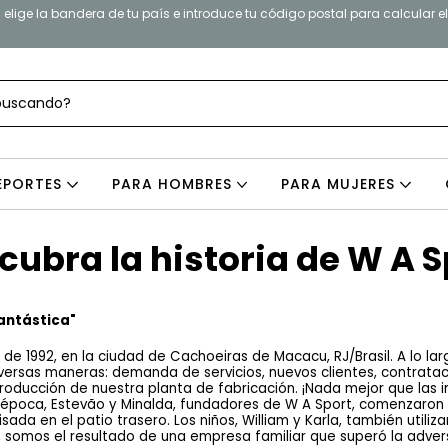
elige la bandera de tu país e introduce tu código postal para calcular e
EPORTES
PARA HOMBRES
PARA MUJERES
cubra la historia de W A S
antástica"
 1992, en la ciudad de Cachoeiras de Macacu, RJ/Brasil. A lo larg
versas maneras: demanda de servicios, nuevos clientes, contrata
roducción de nuestra planta de fabricación. ¡Nada mejor que las i
a época, Estevão y Minalda, fundadores de W A Sport, comenzaron a
ada en el patio trasero. Los niños, William y Karla, también utiliz
s, somos el resultado de una empresa familiar que superó la advers