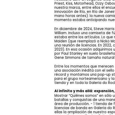
Priest, Kiss, Motorhead, Ozzy Osbo
nuestra marca, entre ellos el enc
Innovación de Río, en Río de Janei
mano horas antes): la nueva camise
momento estaba anticipando nues
En diciembre de 2024, Steve Harris 
William. Incluso una camiseta de f
estaba entre los artículos. Lo qu
Maiden (que reemplazó a Nicko McB
una reunión de licencias. En 2022, 
2023). En esa ocasión adquirimos u
por Paul Stanley en suelo brasileño
Gene Simmons de tamaño natural e
Entre los momentos que merecen se
una asociación inédita con el sello
récord y montamos una pop-up sto
para el grupo norteamericano y la 
tienda y en toda la Galeria do Roc
Al infinito y más allá: expansió
Mostrar “Quiénes somos” en sólo un
batallas y conquistas de una mane
área de producción. - 1 tienda de
licencias de banda en Galeria do 
ellas la ampliación de nuestro es