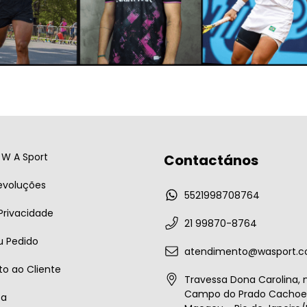
W A Sport
Contactános
evoluções
5521998708764
 Privacidade
21 99870-8764
u Pedido
atendimento@wasport.c
o ao Cliente
Travessa Dona Carolina, n
Campo do Prado Cachoei
ta