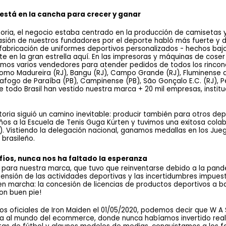
 está en la cancha para crecer y ganar
historia, el negocio estaba centrado en la producción de camisetas
asión de nuestros fundadores por el deporte habló más fuerte y de
 fabricación de uniformes deportivos personalizados - hechos bajo 
te en la gran estrella aquí. En las impresoras y máquinas de coser 
amos varios vendedores para atender pedidos de todos los rincones
 como Madureira (RJ), Bangu (RJ), Campo Grande (RJ), Fluminense d
tafogo de Paraíba (PB), Campinense (PB), São Gonçalo E.C. (RJ), Pér
e todo Brasil han vestido nuestra marca + 20 mil empresas, instituc
toria siguió un camino inevitable: producir también para otros depo
os a la Escuela de Tenis Guga Kürten y tuvimos una exitosa colab
). Vistiendo la delegación nacional, ganamos medallas en los Jue
 brasileño.
íos, nunca nos ha faltado la esperanza 
s para nuestra marca, que tuvo que reinventarse debido a la pand
pensión de las actividades deportivas y las incertidumbres impues
n marcha: la concesión de licencias de productos deportivos a ba
n buen pie!
s oficiales de Iron Maiden el 01/05/2020, podemos decir que W A SP
a al mundo del ecommerce, donde nunca habíamos invertido realme