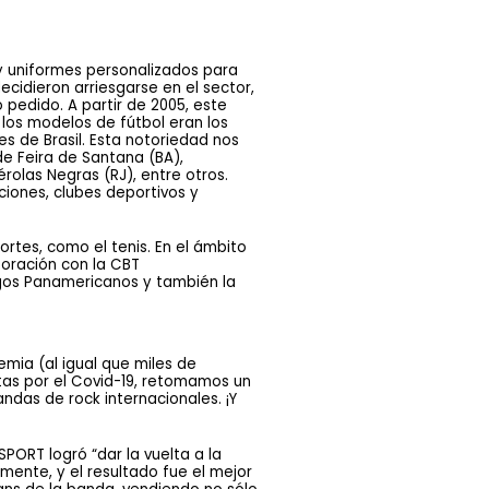
 y uniformes personalizados para 
cidieron arriesgarse en el sector, 
pedido. A partir de 2005, este 
los modelos de fútbol eran los 
 de Brasil. Esta notoriedad nos 
e Feira de Santana (BA), 
olas Negras (RJ), entre otros. 
iones, clubes deportivos y 
rtes, como el tenis. En el ámbito 
oración con la CBT 
gos Panamericanos y también la 
emia (al igual que miles de
tas por el Covid-19, retomamos un
ndas de rock internacionales. ¡Y
ORT logró “dar la vuelta a la 
nte, y el resultado fue el mejor 