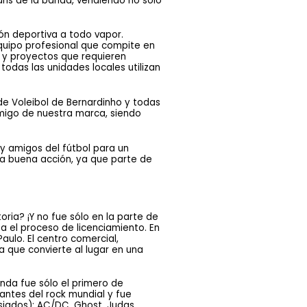
ns de la banda, vendiendo no sólo 
n deportiva a todo vapor. 
uipo profesional que compite en 
y proyectos que requieren 
odas las unidades locales utilizan 
e Voleibol de Bernardinho y todas 
 amigo de nuestra marca, siendo 
y amigos del fútbol para un 
a buena acción, ya que parte de 
ia? ¡Y no fue sólo en la parte de 
 el proceso de licenciamiento. En 
ulo. El centro comercial, 
 que convierte al lugar en una 
nda fue sólo el primero de 
ntes del rock mundial y fue 
siados): AC/DC, Ghost, Judas 