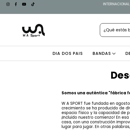
INTERNACIONAL: 
DIA DOS PAIS
BANDAS
D
Des
Somos una auténtica "fábrica f
W A SPORT fue fundada en agosto de
crecimiento se ha producido de di
espacio físico y la capacidad de p
¡Incluido nuestro comienzo! En es
casa, con una construcción improvis
lugar para jugar. En otras palabra