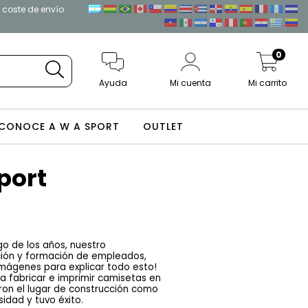
l coste de envío
0
Ayuda
Mi cuenta
Mi carrito
CONOCE A W A SPORT
OUTLET
port
o de los años, nuestro 
ción y formación de empleados, 
mágenes para explicar todo esto! 
 fabricar e imprimir camisetas en 
aron el lugar de construcción como 
idad y tuvo éxito.