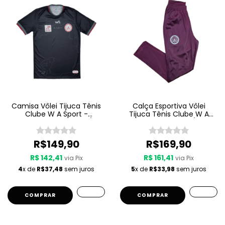
Camisa Vôlei Tijuca Tênis
Calça Esportiva Vôlei
Clube W A Sport -
Tijuca Tênis Clube W A
Comissão Técnica 25/26
Sport - Viagem 25/26 -
- Preto
Grená
R$149,90
R$169,90
R$ 142,41
R$ 161,41
via Pix
via Pix
4
x de
R$37,48
sem juros
5
x de
R$33,98
sem juros
COMPRAR
COMPRAR