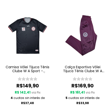
Camisa Vôlei Tijuca Tênis
Calça Esportiva Vôlei
Clube W A Sport -
Tijuca Tênis Clube W A
Comissão Técnica 25/26
Sport - Viagem 25/26 -
- Preto
Grená
R$149,90
R$169,90
R$ 142,41
R$ 161,41
via Pix
via Pix
4
cuotas sin interés de
5
cuotas sin interés de
R$37,48
R$33,98