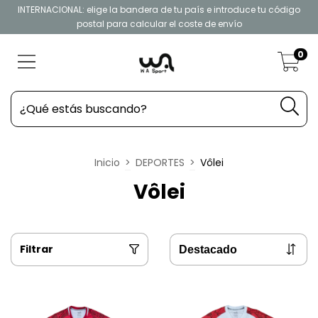
INTERNACIONAL: elige la bandera de tu país e introduce tu código
postal para calcular el coste de envío
0
Inicio
>
DEPORTES
>
Vôlei
Vôlei
Filtrar