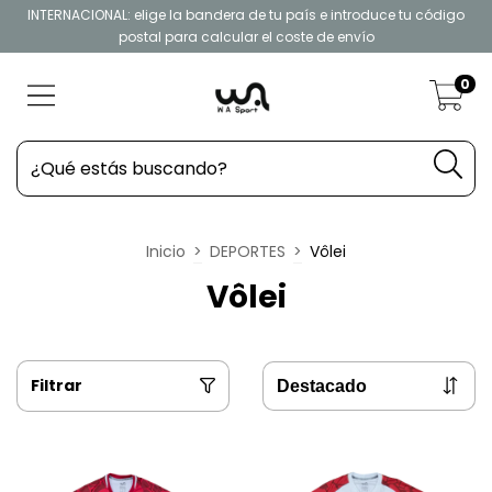
INTERNACIONAL: elige la bandera de tu país e introduce tu código
postal para calcular el coste de envío
0
Inicio
>
DEPORTES
>
Vôlei
Vôlei
Filtrar