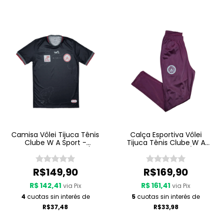
Camisa Vôlei Tijuca Tênis
Calça Esportiva Vôlei
Clube W A Sport -
Tijuca Tênis Clube W A
Comissão Técnica 25/26
Sport - Viagem 25/26 -
- Preto
Grená
R$149,90
R$169,90
R$ 142,41
R$ 161,41
via Pix
via Pix
4
cuotas sin interés de
5
cuotas sin interés de
R$37,48
R$33,98