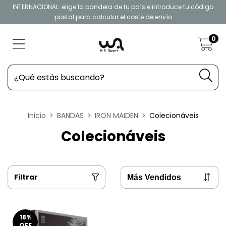
INTERNACIONAL: elige la bandera de tu país e introduce tu código
postal para calcular el coste de envío
0
Inicio
>
BANDAS
>
IRON MAIDEN
>
Colecionáveis
Colecionáveis
Filtrar
18
%
OFF