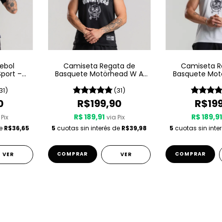
ebol
Camiseta Regata de
Camiseta R
port –
Basquete Motörhead W A
Basquete Mot
Sport – Since 1975
Sport – Since
31)
(31)
0
R$199,90
R$19
R$ 189,91
R$ 189,9
 Pix
via Pix
de
R$36,65
5
cuotas sin interés de
R$39,98
5
cuotas sin inte
COMPRAR
COMPRAR
VER
VER