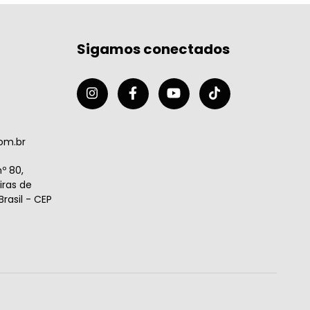
Sigamos conectados
om.br
º 80,
ras de
rasil - CEP