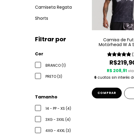
Camiseta Regata
Shorts
Filtrar por
Camisa de Fut
Motörhead W A S
Since 1975
Cor
(
R$219,9
BRANCO (1)
R$ 208,91
via
PRETO (3)
6
cuotas sin interés 
COMPRAR
Tamanho
14 - PP - XS (4)
3XG - 3XXL (4)
4XG - 4XXL (3)