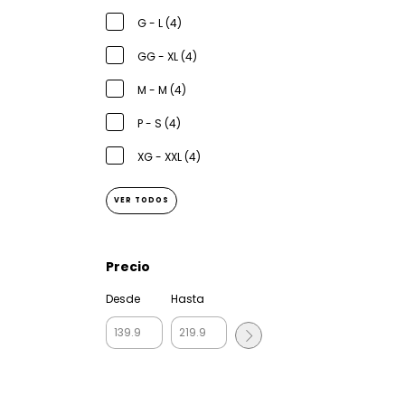
G - L (4)
GG - XL (4)
M - M (4)
P - S (4)
XG - XXL (4)
VER TODOS
Precio
Desde
Hasta