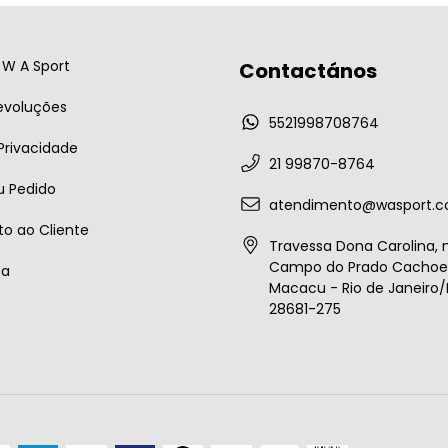
W A Sport
Contactános
evoluções
5521998708764
 Privacidade
21 99870-8764
u Pedido
atendimento@wasport.c
o ao Cliente
Travessa Dona Carolina, n
Campo do Prado Cachoei
ta
Macacu - Rio de Janeiro/B
28681-275