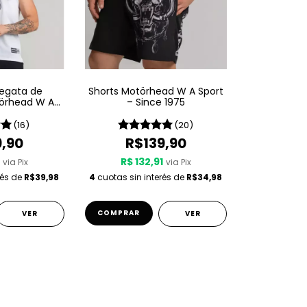
egata de
Shorts Motörhead W A Sport
örhead W A
– Since 1975
 1975 LIVE
(16)
(20)
9,90
R$139,90
1
R$ 132,91
via Pix
via Pix
rés de
R$39,98
4
cuotas sin interés de
R$34,98
COMPRAR
VER
VER