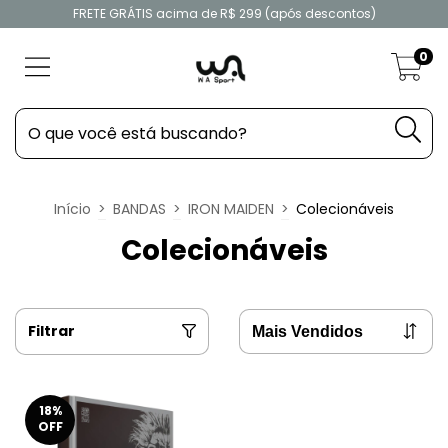
FRETE GRÁTIS acima de R$ 299 (após descontos)
0
Início
>
BANDAS
>
IRON MAIDEN
>
Colecionáveis
Colecionáveis
Filtrar
18
%
OFF