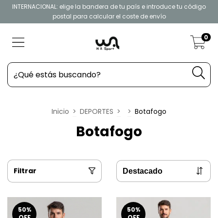
INTERNACIONAL: elige la bandera de tu país e introduce tu código
postal para calcular el coste de envío
0
Inicio
>
DEPORTES
>
>
Botafogo
Botafogo
Filtrar
50
%
50
%
OFF
OFF