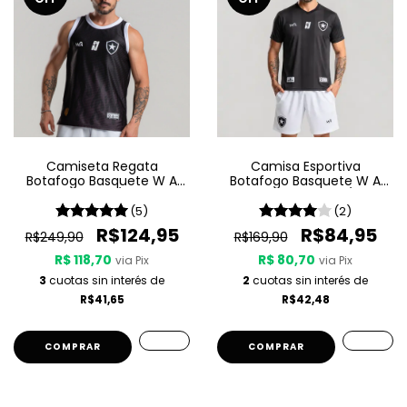
Camiseta Regata
Camisa Esportiva
Botafogo Basquete W A
Botafogo Basquete W A
Sport Jogo 3 25/26 - Preta
Sport - Passeio 25/26 -
Preta
(5)
(2)
R$124,95
R$84,95
R$249,90
R$169,90
R$ 118,70
R$ 80,70
via Pix
via Pix
3
cuotas sin interés de
2
cuotas sin interés de
R$41,65
R$42,48
COMPRAR
COMPRAR