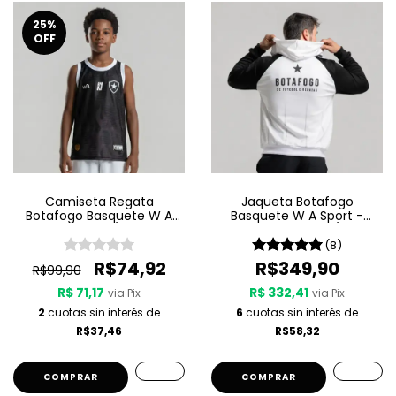
25
%
OFF
Camiseta Regata
Jaqueta Botafogo
Botafogo Basquete W A
Basquete W A Sport -
Sport Jogo 3 25/26 - Preta
Light My Fire 25/26
(8)
R$74,92
R$349,90
R$99,90
R$ 71,17
R$ 332,41
via Pix
via Pix
2
cuotas sin interés de
6
cuotas sin interés de
R$37,46
R$58,32
COMPRAR
COMPRAR