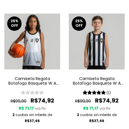
25
%
25
%
OFF
OFF
Camiseta Regata
Camiseta Regata
Botafogo Basquete W A
Botafogo Basquete W A
Sport Jogo 2 25/26 -
Sport Jogo 1 25/26 -
Branca
Listrada
(1)
R$74,92
R$74,92
R$99,90
R$99,90
R$ 71,17
R$ 71,17
via Pix
via Pix
2
cuotas sin interés de
2
cuotas sin interés de
R$37,46
R$37,46