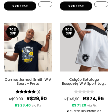
COMPRAR
COMPRAR
70
%
50
%
OFF
OFF
Camisa Jamaal Smith W A
Calção Botafogo
Sport - Preta
Basquete W A Sport Jogo
2 25/26 - Branco
(1)
R$29,90
R$74,95
R$99,90
R$149,90
R$ 28,40
R$ 71,20
via Pix
via Pix
2
cuotas sin interés de