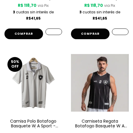
R$ 118,70
R$ 118,70
via Pix
via Pix
3
cuotas sin interés de
3
cuotas sin interés de
R$41,65
R$41,65
COMPRAR
COMPRAR
50
%
OFF
Camisa Polo Botafogo
Camiseta Regata
Basquete W A Sport -
Botafogo Basquete W A
Viagem 1 25/26 - Cinza
Sport - Treino 25/26 -