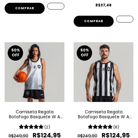
R$37,48
COMPRAR
COMPRAR
50
%
50
%
OFF
OFF
Camiseta Regata
Camiseta Regata
Botafogo Basquete W A
Botafogo Basquete W A
Sport Jogo 2 25/26 -
Sport Jogo 1 25/26 -
Branca
Listrada
(2)
(8)
R$124,95
R$124,95
R$249,90
R$249,90