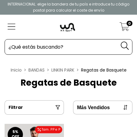
INTERNACIONAL: elige la bandera de tu país e introduce tu código
postal para calcular el coste de envío
0
Inicio
>
BANDAS
>
LINKIN PARK
>
Regatas de Basquete
Regatas de Basquete
Filtrar
Tam. PP e P
5
%
OFF