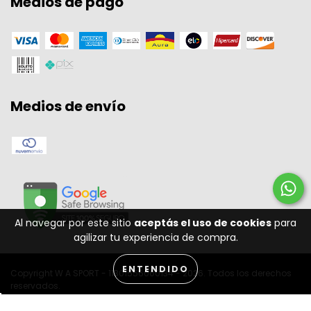
Medios de pago
Medios de envío
Al navegar por este sitio
aceptás el uso de cookies
para
agilizar tu experiencia de compra.
ENTENDIDO
Copyright W A SPORT - 11301556000134 - 2026. Todos los derechos
reservados.
Desenvolvido por: