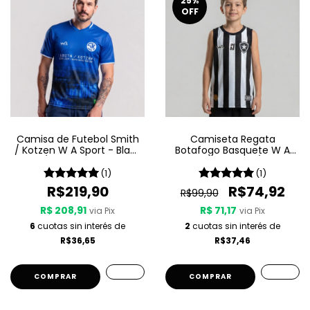
25
%
OFF
Camisa de Futebol Smith
Camiseta Regata
/ Kotzen W A Sport - Black
Botafogo Basquete W A
Light / White Noise - Azul
Sport Jogo 1 25/26 -
Listrada
(1)
(1)
R$219,90
R$74,92
R$99,90
R$ 208,91
R$ 71,17
via Pix
via Pix
6
cuotas sin interés de
2
cuotas sin interés de
R$36,65
R$37,46
COMPRAR
COMPRAR