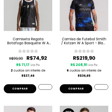
Camiseta Regata
Camisa de Futebol Smith
Botafogo Basquete W A
/ Kotzen W A Sport - Black
Sport Jogo 3 25/26 - Preta
Light / White Noise - Preta
R$74,92
R$219,90
R$99,90
R$ 71,17
R$ 208,91
via Pix
via Pix
2
cuotas sin interés de
6
cuotas sin interés de
R$37,46
R$36,65
COMPRAR
COMPRAR